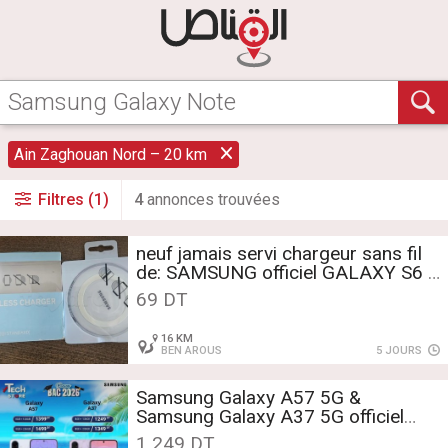
Ain Zaghouan Nord – 20 km
Filtres (1)
4
annonce
s
trouvée
s
neuf jamais servi chargeur sans fil
de: SAMSUNG officiel GALAXY S6 /
S6 Edge / S6 Edge Plus / S7 / S7
69 DT
Edge / Note 5 prix 70dt
16 KM
BEN AROUS
5 JOURS
Samsung Galaxy A57 5G &
Samsung Galaxy A37 5G officiel
avec facture et garantie
1 249 DT