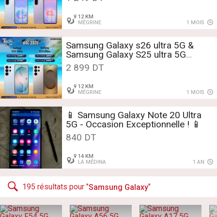
12 KM
MÉGRINE
1 MOIS
Samsung Galaxy s26 ultra 5G &
Samsung Galaxy S25 ultra 5G
512Gb & 256Gb avec facture et
2 899 DT
garantie
12 KM
MÉGRINE
1 MOIS
📱 Samsung Galaxy Note 20 Ultra
5G - Occasion Exceptionnelle ! 📱
840 DT
14 KM
LA MÉDINA
1 AN
195 résultats pour "
Samsung Galaxy
"