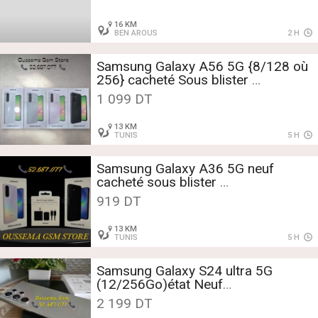
16 KM
BEN AROUS
2 H
Samsung Galaxy A56 5G {8/128 où
256} cacheté Sous blister
Tél:52687077
1 099 DT
13 KM
TUNIS
5 H
Samsung Galaxy A36 5G neuf
cacheté sous blister
Tél:52687077
919 DT
13 KM
TUNIS
5 H
Samsung Galaxy S24 ultra 5G
(12/256Go)état Neuf
Tél:52687077
2 199 DT