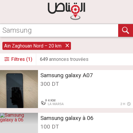
Ain Zaghouan Nord – 20 km
Filtres (1)
649
annonce
s
trouvée
s
Samsung galaxy A07
300 DT
4 KM
LA MARSA
2 H
Samsung galaxy à 06
100 DT