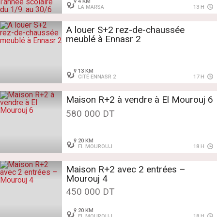
4 KM
LA MARSA
13 H
A louer S+2 rez-de-chaussée
meublé à Ennasr 2
13 KM
CITÉ ENNASR 2
17 H
Maison R+2 à vendre à El Mourouj 6
580 000 DT
20 KM
EL MOUROUJ
18 H
Maison R+2 avec 2 entrées –
Mourouj 4
450 000 DT
20 KM
EL MOUROUJ
18 H