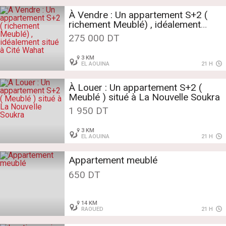
À Vendre : Un appartement S+2 (
richement Meublé) , idéalement
situé à Cité Wahat
275 000 DT
3 KM
EL AOUINA
21 H
À Louer : Un appartement S+2 (
Meublé ) situé à La Nouvelle Soukra
1 950 DT
3 KM
EL AOUINA
21 H
Appartement meublé
650 DT
14 KM
RAOUED
21 H