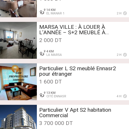
14 KM
EL MANAR 1
2 H
MARSA VILLE : À LOUER À
L’ANNÉE – S+2 MEUBLÉ À
QUELQUES MINUTES DE LA MER
2 000 DT
4 KM
LA MARSA
2 H
Particulier L S2 meublé Ennasr2
pour étranger
1 600 DT
13 KM
CITÉ ENNASR
4 H
Particulier V Apt S2 habitation
Commercial
3 700 000 DT