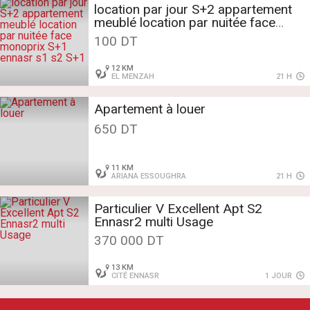
location par jour S+2 appartement
meublé location par nuitée face
monoprix S+1 ennasr
100 DT
12 KM
s1 s2 S+1
EL MENZAH
21 H
Apartement à louer
650 DT
11 KM
ARIANA ESSOUGHRA
21 H
Particulier V Excellent Apt S2
Ennasr2 multi Usage
370 000 DT
13 KM
CITÉ ENNASR
1 JOUR