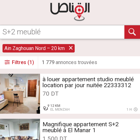
Ain Zaghouan Nord – 20 km
Filtres (1)
1 779
annonce
s
trouvée
s
à louer appartement studio meublé
location par jour nuitée 22333312
70 DT
12 KM
EL MENZAH
1 H
Magnifique appartement S+2
meublé à El Manar 1
1 500 DT