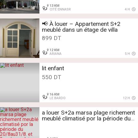
13 KM
CITÉ ENNASR
4 H
📢 À louer – Appartement S+2
meublé dans un étage de villa
899 DT
12 KM
ARIANA
5 H
lit enfant
550 DT
16 KM
LE BARDO
12 H
a louer S+2a marsa plage richement
meublé climatisé por la période du
20/8au31/8. et l'année scolaire du
1/9. au 30/6