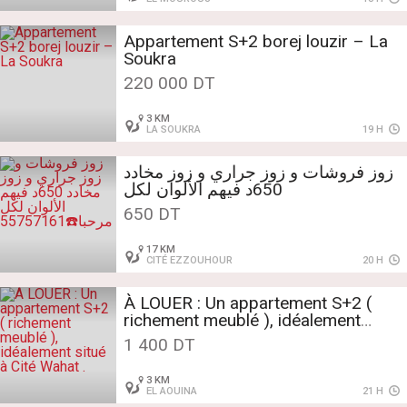
Appartement S+2 borej louzir – La
Soukra
220 000 DT
3 KM
LA SOUKRA
19 H
زوز فروشات و زوز جراري و زوز مخادد
650د فيهم الألوان لكل
مرحبا☎️55757161
650 DT
17 KM
CITÉ EZZOUHOUR
20 H
À LOUER : Un appartement S+2 (
richement meublé ), idéalement
situé à Cité Wahat .
1 400 DT
3 KM
EL AOUINA
21 H