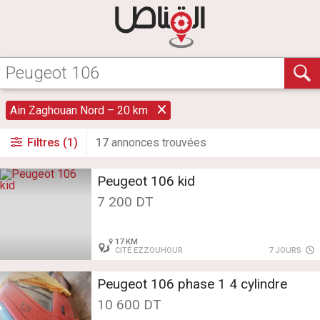
Ain Zaghouan Nord – 20 km
Filtres (1)
17
annonce
s
trouvée
s
Peugeot 106 kid
7 200 DT
17 KM
CITÉ EZZOUHOUR
7 JOURS
Peugeot 106 phase 1 4 cylindre
10 600 DT