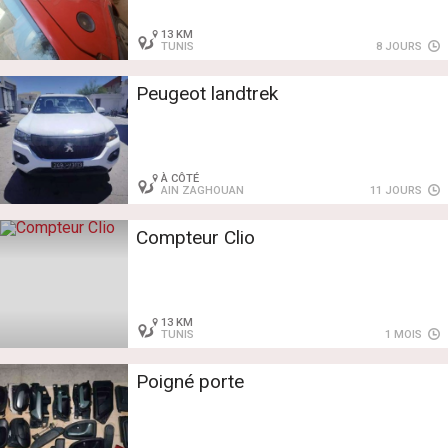
13 KM
TUNIS
8 JOURS
Peugeot landtrek
À CÔTÉ
AIN ZAGHOUAN
11 JOURS
Compteur Clio
13 KM
TUNIS
1 MOIS
Poigné porte