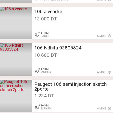
106 a vendre
13 000 DT
11 KM
RADÈS
6 MOIS
106 Ndhifa 93805824
10 800 DT
17 KM
MNIHLA
6 MOIS
Peugeot 106 semi injection sketch
2porte
1 234 DT
16 KM
SIJOUMI
6 MOIS