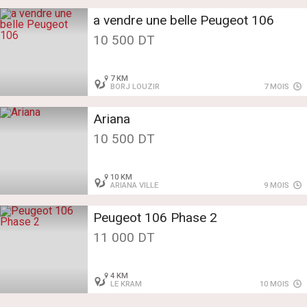
a vendre une belle Peugeot 106
10 500 DT
7 KM
BORJ LOUZIR
7 MOIS
Ariana
10 500 DT
10 KM
ARIANA VILLE
9 MOIS
Peugeot 106 Phase 2
11 000 DT
4 KM
LE KRAM
10 MOIS