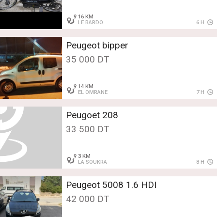
16 KM
LE BARDO
6 H
Peugeot bipper
35 000 DT
14 KM
EL OMRANE
7 H
Peugoet 208
33 500 DT
3 KM
LA SOUKRA
8 H
Peugeot 5008 1.6 HDI
42 000 DT