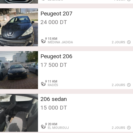
Peugeot 207
24 000 DT
15 KM
MÉDINA JADIDA
2 JOURS
Peugeot 206
17 500 DT
11 KM
RADÈS
2 JOURS
206 sedan
15 000 DT
20 KM
EL MOUROUJ
2 JOURS