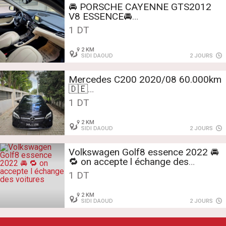
🚘 PORSCHE CAYENNE GTS2012
V8 ESSENCE🚘
🔁 on accepte l échange des
1 DT
voitures
2 KM
SIDI DAOUD
2 JOURS
Mercedes C200 2020/08 60.000km
🇩🇪
1 DT
⛔️ on accepte l échange des
voitures
2 KM
SIDI DAOUD
2 JOURS
Volkswagen Golf8 essence 2022 🚘
🔁 on accepte l échange des
voitures
1 DT
2 KM
SIDI DAOUD
2 JOURS