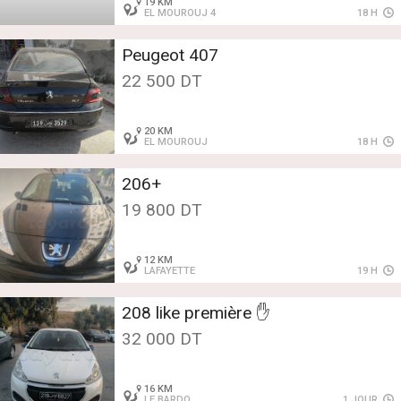
19 KM
EL MOUROUJ 4
18 H
Peugeot 407
22 500 DT
20 KM
EL MOUROUJ
18 H
206+
19 800 DT
12 KM
LAFAYETTE
19 H
208 like première ✋
32 000 DT
16 KM
LE BARDO
1 JOUR