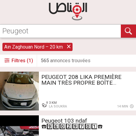
Ain Zaghouan Nord – 20 km
Filtres (1)
565
annonce
s
trouvée
s
PEUGEOT 208 LIKA PREMIÈRE
MAIN TRÈS PROPRE BOÎTE
MANUELLE
3 KM
LA SOUKRA
14 MIN
Peugeot 103 ndaf
☎️9️⃣6️⃣0️⃣2️⃣9️⃣7️⃣0️⃣1️⃣☎️