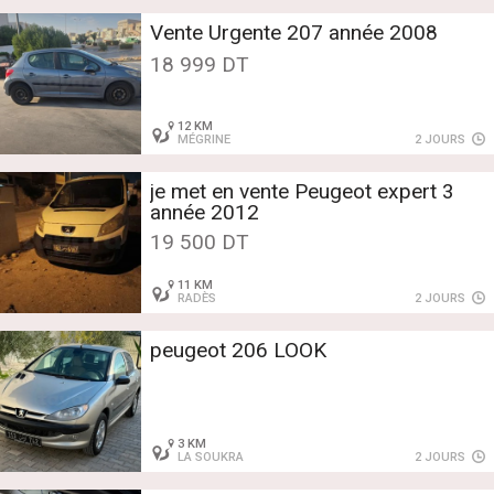
Vente Urgente 207 année 2008
18 999 DT
12 KM
MÉGRINE
2 JOURS
je met en vente Peugeot expert 3
année 2012
19 500 DT
11 KM
RADÈS
2 JOURS
peugeot 206 LOOK
3 KM
LA SOUKRA
2 JOURS