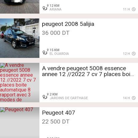
12 KM
ARIANA
11 H
peugeot 2008 5alijia
36 000 DT
15 KM
EL OUARDIA
12 H
A vendre peugeot 5008 essence
annee 12 //2022 7 cv 7 places boite
automatique 8 rapport avec 3
modes de conduire sport confort
econo ttes options
2 KM
JARDINS DE CARTHAGE
14 H
Peugeot 407
22 500 DT