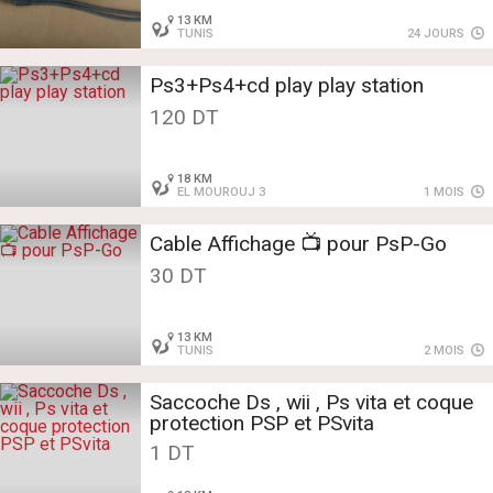
13 KM
TUNIS
24 JOURS
Ps3+Ps4+cd play play station
120 DT
18 KM
EL MOUROUJ 3
1 MOIS
Cable Affichage 📺 pour PsP-Go
30 DT
13 KM
TUNIS
2 MOIS
Saccoche Ds , wii , Ps vita et coque
protection PSP et PSvita
1 DT