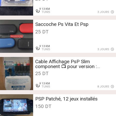
13 KM
TUNIS
3 JOURS
Saccoche Ps Vita Et Psp
25 DT
13 KM
TUNIS
3 JOURS
Cable Affichage PsP Slim
component 📺 pour version :
2000/3000
25 DT
13 KM
TUNIS
8 JOURS
PSP Patché, 12 jeux installés
150 DT