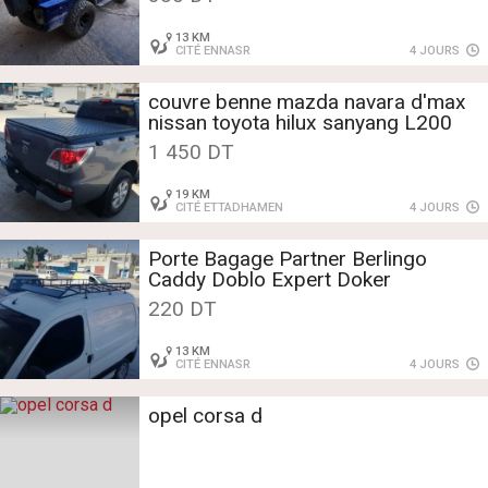
13 KM
CITÉ ENNASR
4 JOURS
couvre benne mazda navara d'max
nissan toyota hilux sanyang L200
1 450 DT
19 KM
CITÉ ETTADHAMEN
4 JOURS
Porte Bagage Partner Berlingo
Caddy Doblo Expert Doker
220 DT
13 KM
CITÉ ENNASR
4 JOURS
opel corsa d