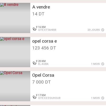
A vendre
14 DT
16 KM
CITÉ ETTAHRIR
23 JOURS
opel corsa e
123 456 DT
20 KM
EL AGBA
1 MOIS
Opel Corsa
7 000 DT
17 KM
CITÉ EZZOUHOUR
1 MOIS