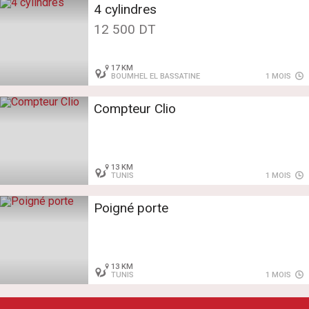
4 cylindres
12 500 DT
17 KM
BOUMHEL EL BASSATINE
1 MOIS
Compteur Clio
13 KM
TUNIS
1 MOIS
Poigné porte
13 KM
TUNIS
1 MOIS