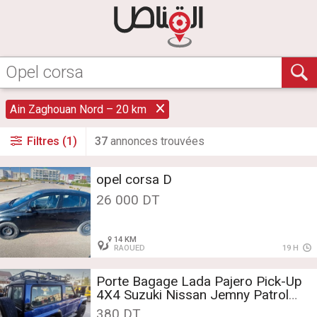
Ain Zaghouan Nord – 20 km
Filtres (1)
37
annonce
s
trouvée
s
opel corsa D
26 000 DT
14 KM
RAOUED
19 H
Porte Bagage Lada Pajero Pick-Up
4X4 Suzuki Nissan Jemny Patrol
Toyota LG
380 DT