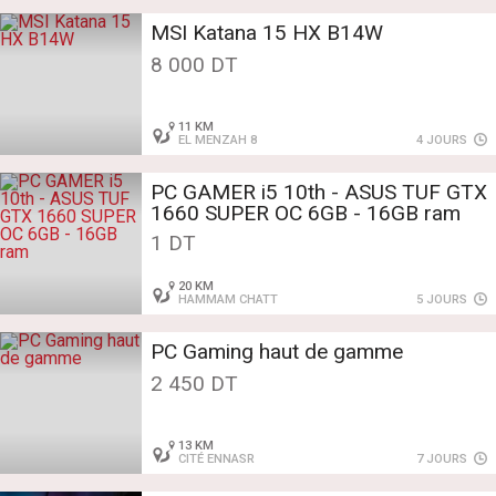
MSI Katana 15 HX B14W
8 000 DT
11 KM
EL MENZAH 8
4 JOURS
PC GAMER i5 10th - ASUS TUF GTX
1660 SUPER OC 6GB - 16GB ram
1 DT
20 KM
HAMMAM CHATT
5 JOURS
PC Gaming haut de gamme
2 450 DT
13 KM
CITÉ ENNASR
7 JOURS