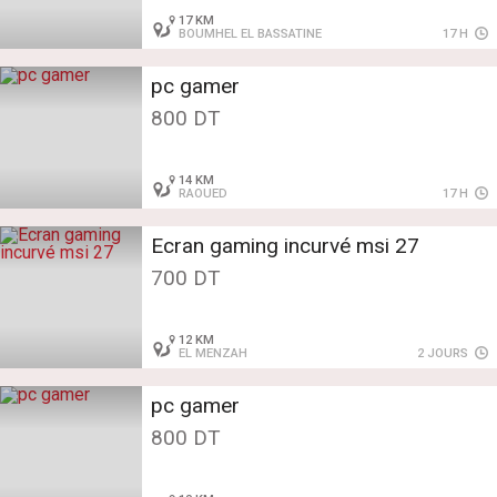
17 KM
BOUMHEL EL BASSATINE
17 H
pc gamer
800 DT
14 KM
RAOUED
17 H
Ecran gaming incurvé msi 27
700 DT
12 KM
EL MENZAH
2 JOURS
pc gamer
800 DT