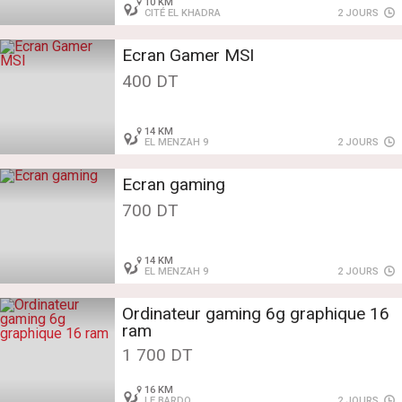
10 KM
CITÉ EL KHADRA
2 JOURS
Ecran Gamer MSI
400 DT
14 KM
EL MENZAH 9
2 JOURS
Ecran gaming
700 DT
14 KM
EL MENZAH 9
2 JOURS
Ordinateur gaming 6g graphique 16
ram
1 700 DT
16 KM
LE BARDO
2 JOURS