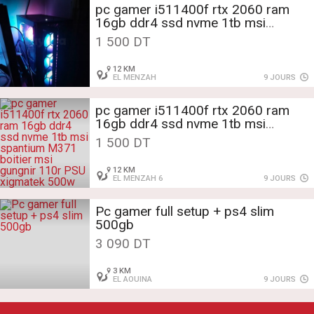
pc gamer i511400f rtx 2060 ram
16gb ddr4 ssd nvme 1tb msi
spantium M371 boitier msi gungnir
1 500 DT
110r PSU xigmatek 500w 80 plus
12 KM
EL MENZAH
9 JOURS
pc gamer i511400f rtx 2060 ram
16gb ddr4 ssd nvme 1tb msi
spantium M371 boitier msi gungnir
1 500 DT
110r PSU xigmatek 500w 80 plus
12 KM
EL MENZAH 6
9 JOURS
Pc gamer full setup + ps4 slim
500gb
3 090 DT
3 KM
EL AOUINA
9 JOURS