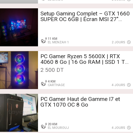
Setup Gaming Complet – GTX 1660
SUPER OC 6GB | Écran MSI 27"
165Hz / NUM: 52919337
11 KM
EL MENZAH 1
2 JOURS
PC Gamer Ryzen 5 5600X | RTX
4060 8 Go | 16 Go RAM | SSD 1 To
| Windows 11 Pro
2 500 DT
4 KM
CARTHAGE
4 JOURS
PC Gamer Haut de Gamme I7 et
GTX 1070 OC 8 Go
20 KM
EL MOUROUJ
4 JOURS