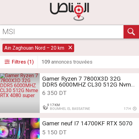
Ain Zaghouan Nord – 20 km
Filtres (1)
109
annonce
s
trouvée
s
Gamer Ryzen 7 7800X3D 32G
DDR5 6000MHZ CL30 512G Nvme
RTX 4080 super
6 350 DT
17 KM
BOUMHEL EL BASSATINE
17 H
Gamer neuf I7 14700KF RTX 5070
5 150 DT