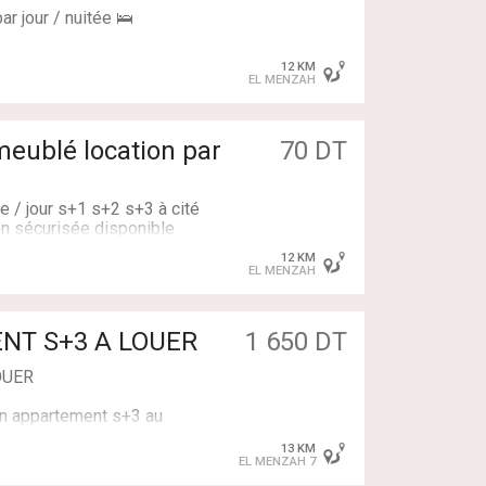
r jour / nuitée 🛌
 sécurisée disponible
12 KM
EL MENZAH
stance spécifique 🛁🎛
meublé location par
70 DT
6768
e / jour s+1 s+2 s+3 à cité
en sécurisée disponible
12 KM
stance spécifique 🕘
EL MENZAH
22333312 ☎️
1 650 DT
OUER
n appartement s+3 au
écurisée proches de toutes
13 KM
EL MENZAH 7