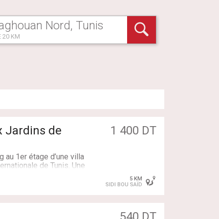
 20 KM
x Jardins de
1 400 DT
g au 1er étage d’une villa
ternationale de Tunis. Une
u 1er choix, un 2ème
5 KM
, une cuisine équipée
SIDI BOU SAÏD
salle de bain ; tout est en
tral avec thermostat
tallée ; 2 climatiseurs.
540 DT