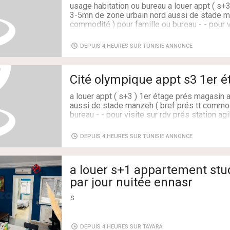
usage habitation ou bureau a louer appt ( s+
Etat: Jamais habité / rénové
3-5mn de zone urbain nord aussi de stade ma
Étage du bien: 4ème
commodité ) pour famille ou bureau - - pour v
Orientation: Nord
agil cité olympique / tél : 53 99 99 11
Type du sol: Marbre
Caractéristiques: 177 m², 3 Pièces, 3 Chamb
DEPUIS 4 HEURES SUR TUNISIE ANNONCE
Adresse: cite olympique prés tt commodité 
nord et stade manzeh
Surface: 75 m²
Cité olympique app
a louer appt ( s+3 ) 1er étage prés magasin
aussi de stade manzeh ( bref prés tt commod
bureau - - pour visite sur rdv prés station agi
99 99 11
DEPUIS 4 HEURES SUR TUNISIE ANNONCE
Adresse: cite olympique prés tt commodité 
nord et stade manzeh
Surface: 75 m²
a louer s+1 appartement stu
par jour nuitée ennasr
s
Type de transaction: À Louer
Superficie: 111 m²
DEPUIS 4 HEURES SUR TAYARA