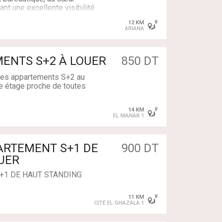
rant une excellente visibilité
12 KM
ARIANA
PARTEMENTS S+2 À LOUER
850 DT
is de syndic
es appartements S+2 au
e étage proche de toutes
ontacter nos conseillères
14 KM
28 138
EL MANAR 1
inet, une agence ou toute
lacement stratégique.
PARTEMENT S+1 DE
900 DT
S+1 DE HAUT STANDING
ntacter nos conseillères
11 KM
se a la location un
CITÉ EL GHAZALA 1
 1er étage bien équipé