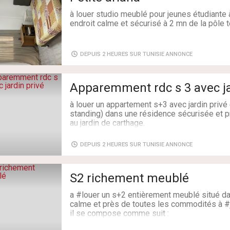
Loyer : 1 400 DT/mois
à louer studio meublé pour jeunes étudiante à
endroit calme et sécurisé à 2 mn de la pôle 
Type de bien: Appartement
Etat: Bon état / habitable
Adresse: petite ariana
Années: 5-10 ans
Surface: 45 m²
Étage du bien: 1er
DEPUIS 2 HEURES SUR TUNISIE ANNONCE
Orientation: Nord
Type du sol: Marbre
Caractéristiques: 75 m², 1 Pièce, 1 Ch., 1 Sal
Apparemment rdc s 3 avec ja
à louer un appartement s+3 avec jardin privé 
standing) dans une résidence sécurisée et 
au jardin de carthage.
Adresse: rue de carthage, résidence carthag
DEPUIS 2 HEURES SUR TUNISIE ANNONCE
Surface: 145 m²
S2 richement meublé
a #louer un s+2 entièrement meublé situé d
calme et près de toutes les commodités à #
il se compose comme suit :
*salon, salle à manger avec balcon