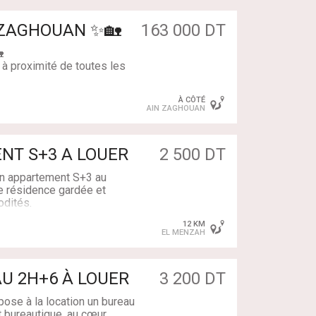
N ZAGHOUAN ✨🏡
163 000 DT

 à proximité de toutes les
À CÔTÉ
AIN ZAGHOUAN
catif
NT S+3 A LOUER
2 500 DT
 une visite : 55 333 750 /
ntacter notre conseillère
n appartement S+3 au
 résidence gardée et
odités.
 / 26 280 001
12 KM
EL MENZAH
AU 2H+6 À LOUER
3 200 DT
é
se à la location un bureau
 bureautique, au cœur