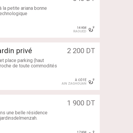
 la petite ariana bonne
technologique
14 KM
RAOUED
le de bain
rdin privé
2 200 DT
et place parking (haut
proche de toute commodités
À CÔTÉ
éne
AIN ZAGHOUAN
1 900 DT
ans une belle résidence
jardinsdelmenzah.
17 KM