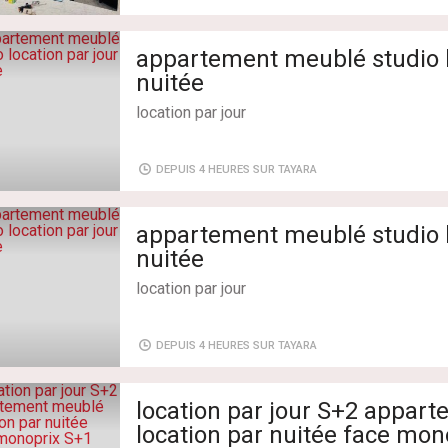
Salles de bains: 1
Chambres: 1
appartement meublé studio l
nuitée
location par jour
Type de transaction: À Louer
Superficie: 80 m²
DEPUIS 4 HEURES SUR TAYARA
Salles de bains: 1
Chambres: 1
appartement meublé studio l
nuitée
location par jour
Type de transaction: À Louer
Superficie: 80 m²
DEPUIS 4 HEURES SUR TAYARA
Salles de bains: 1
Chambres: 1
location par jour S+2 appartement meublé
location par nuitée face mo