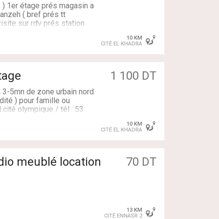
3 ) 1er étage prés magasin a
nzeh ( bref prés tt
isite sur rdv prés station
10 KM
res, 2 Salles de bains
CITÉ EL KHADRA
et a 5mn de zone urbain
t s3 1er étage
1 100 DT
 a 3-5mn de zone urbain nord
ité ) pour famille ou
l cité olympique / tél : 53
10 KM
CITÉ EL KHADRA
et a 5mn de zone urbain
dio meublé location
70 DT
13 KM
CITÉ ENNASR 2