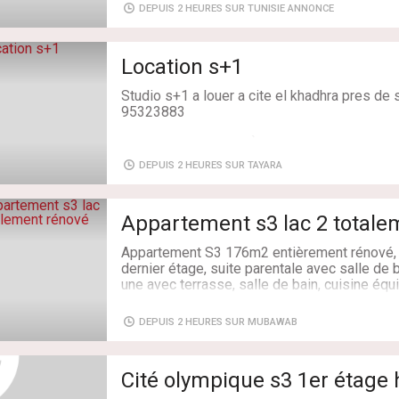
*cuisine équipée et agencée et avec séchoir
DEPUIS 2 HEURES SUR TUNISIE ANNONCE
*2 chambres à coucher avec dressing
*une salle bain
* chauffage central et climatisation
Location s+1
* une place de parking sous-sol
Studio s+1 a louer a cite el khadhra pres de s
pour plus d'informations et de photos veuille
95323883
facebook l'intégrale immo ou contactez le 7
001 320
Type de transaction: À Louer
Superficie: 50 m²
DEPUIS 2 HEURES SUR TAYARA
Salles de bains: 1
Chambres: 2
Appartement s3 lac 2 totale
Appartement S3 176m2 entièrement rénové, l
dernier étage, suite parentale avec salle de
une avec terrasse, salle de bain, cuisine éq
m2 avec vue dégagée. Séchoir. Place de par
central et climatisation. Résidence gardée 
DEPUIS 2 HEURES SUR MUBAWAB
surveillance. Peinture de la résidence progr
proximité immédiate des ambassades, comm
commodités. Idéal pour diplomates, expatrié
Type de bien: Appartement