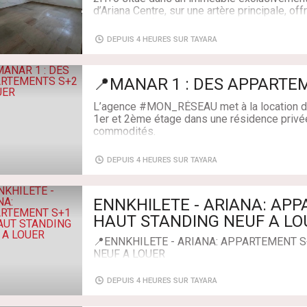
- Une salle d'eau
Chambres: 3
d’Ariana Centre, sur une artère principale, off
- Chauffage Central
et un accès facile.
- Climatisation
- Place de parking sous sol
DEPUIS 4 HEURES SUR TAYARA
Composition :
- Gardiennage et Syndic
* 6 pièces
Disponible le 1re Août
📍MANAR 1 : DES AP
* 2 halls
* 2 points d’eau
✅ Prix de la location : 2500 dinars inclus fra
L’agence #MON_RÉSEAU met à la location d
* Climatisation centrale
1er et 2ème étage dans une résidence privé
Pour de plus amples informations veuillez c
commodités.
🏢 Immeuble exclusivement bureautique
en immobilier :
Il se compose de :
💰 Loyer : 3 200 DT HTVA / mois
画Telephone : +216 56 538 004 / +216 53 7
DEPUIS 4 HEURES SUR TAYARA
- Un salon
Ce bureau est idéal pour une société, un cab
Type de transaction: À Louer
- Une cuisine
activité professionnelle recherchant un emp
Superficie: 0 m²
ENNKHILETE - ARIANA: AP
- Une salle de bain
Salles de bains: 3
- deux chambres à coucher
📞 GSM : +216 53 728 138
Chambres: 3
📍ENNKHILETE - ARIANA: APPARTEMENT 
Prix de location : 850 dinars
Type de transaction: À Louer
NEUF A LOUER
Superficie: 0 m²
Pour de plus amples informations veuillez co
Salles de bains: 2
L'Agence Mon_Réseau Immobilier vous propo
en immobilier :
Chambres: 6
DEPUIS 4 HEURES SUR TAYARA
appartement S+1 neufs très haut standing au
situé à ENKHILETTE Ariana.
☎️Téléphone : +216 53 728 138