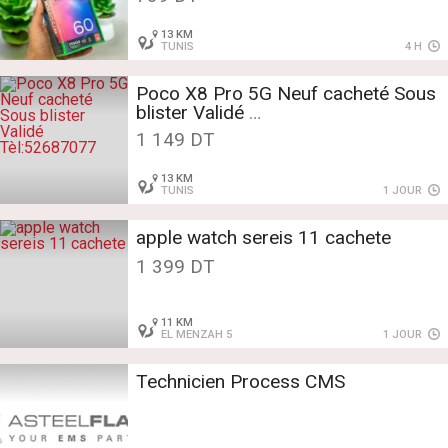
13 KM
TUNIS
4 H
Poco X8 Pro 5G Neuf cacheté Sous
blister Validé
Tèl:52687077
1 149 DT
13 KM
TUNIS
1 JOUR
apple watch sereis 11 cachete
1 399 DT
11 KM
EL MENZAH 5
1 JOUR
Technicien Process CMS