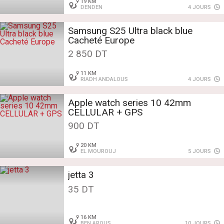
19 KM
DENDEN
4 JOURS
Samsung S25 Ultra black blue
Cacheté Europe
2 850 DT
11 KM
RIADH ANDALOUS
4 JOURS
Apple watch series 10 42mm
CELLULAR + GPS
900 DT
20 KM
EL MOUROUJ
5 JOURS
jetta 3
35 DT
16 KM
BEN AROUS
10 JOURS