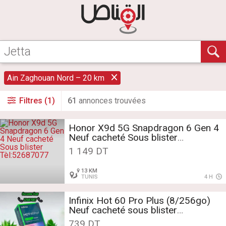
Ain Zaghouan Nord – 20 km
Filtres (1)
61
annonce
s
trouvée
s
Honor X9d 5G Snapdragon 6 Gen 4
Neuf cacheté Sous blister
Tèl:52687077
1 149 DT
13 KM
TUNIS
4 H
Infinix Hot 60 Pro Plus (8/256go)
Neuf cacheté sous blister
Tél:52687077📞
739 DT