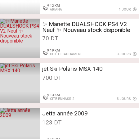
12 KM
ARIANA
1 JOUR
✨ ️Manette DUALSHOCK PS4 V2
Neuf ✨️ Nouveau stock disponible
70 DT
19 KM
CITÉ ETTADHAMEN
3 JOURS
jet Ski Polaris MSX 140
700 DT
13 KM
CITÉ ENNASR 2
3 JOURS
Jetta année 2009
123 DT