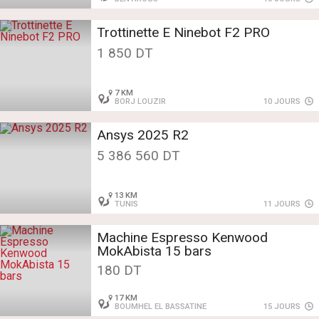
Trottinette E Ninebot F2 PRO
1 850 DT
7 KM
BORJ LOUZIR
10 JOURS
Ansys 2025 R2
5 386 560 DT
13 KM
TUNIS
11 JOURS
Machine Espresso Kenwood
MokAbista 15 bars
180 DT
17 KM
BOUMHEL EL BASSATINE
15 JOURS