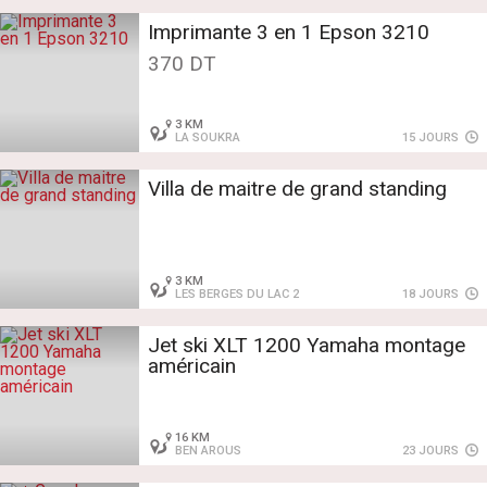
Imprimante 3 en 1 Epson 3210
370 DT
3 KM
LA SOUKRA
15 JOURS
Villa de maitre de grand standing
3 KM
LES BERGES DU LAC 2
18 JOURS
Jet ski XLT 1200 Yamaha montage
américain
16 KM
BEN AROUS
23 JOURS