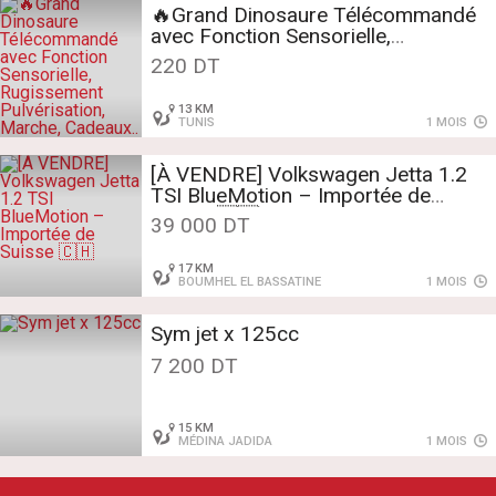
🔥Grand Dinosaure Télécommandé
avec Fonction Sensorielle,
Rugissement Pulvérisation, Marche,
220 DT
Cadeaux..
13 KM
TUNIS
1 MOIS
[À VENDRE] Volkswagen Jetta 1.2
TSI BlueMotion – Importée de
Suisse 🇨🇭
39 000 DT
17 KM
BOUMHEL EL BASSATINE
1 MOIS
Sym jet x 125cc
7 200 DT
15 KM
MÉDINA JADIDA
1 MOIS