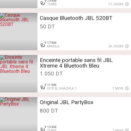
13 KM
TUNIS
17 JOURS
Casque Bluetooth JBL 520BT
50 DT
17 KM
MNIHLA
24 JOURS
Enceinte portable sans fil JBL
Xtreme 4 Bluetooth Bleu
1 050 DT
11 KM
CITÉ EL GHAZALA 1
1 MOIS
Original JBL PartyBox
800 DT
13 KM
TUNIS
1 MOIS