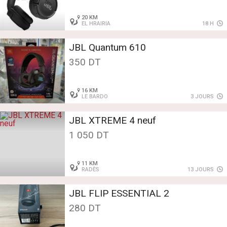
20 KM
EL HRAIRIA
18 H
JBL Quantum 610
350 DT
16 KM
LE BARDO
3 JOURS
JBL XTREME 4 neuf
1 050 DT
11 KM
RADÈS
13 JOURS
JBL FLIP ESSENTIAL 2
280 DT