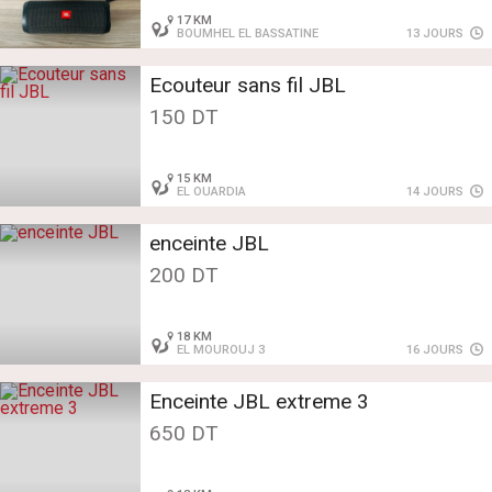
17 KM
BOUMHEL EL BASSATINE
13 JOURS
Ecouteur sans fil JBL
150 DT
15 KM
EL OUARDIA
14 JOURS
enceinte JBL
200 DT
18 KM
EL MOUROUJ 3
16 JOURS
Enceinte JBL extreme 3
650 DT