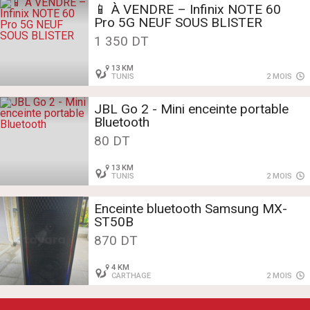
📱 À VENDRE – Infinix NOTE 60
Pro 5G NEUF SOUS BLISTER
1 350 DT
13 KM
TUNIS
2 MOIS
JBL Go 2 - Mini enceinte portable
Bluetooth
80 DT
13 KM
TUNIS
2 MOIS
Enceinte bluetooth Samsung MX-
ST50B
870 DT
4 KM
CARTHAGE
2 MOIS