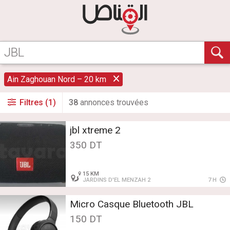
Ain Zaghouan Nord – 20 km
Filtres (1)
38
annonce
s
trouvée
s
jbl xtreme 2
350 DT
15 KM
JARDINS D'EL MENZAH 2
7 H
Micro Casque Bluetooth JBL
150 DT