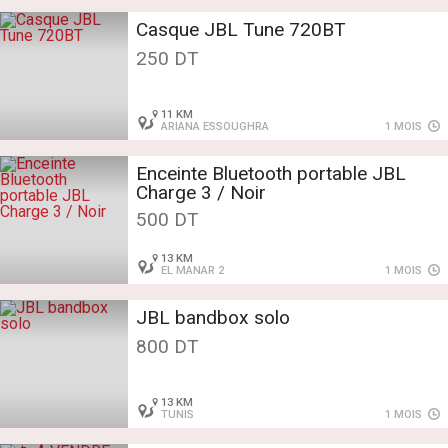
Casque JBL Tune 720BT
250 DT
11 KM
ARIANA ESSOUGHRA
1 MOIS
Enceinte Bluetooth portable JBL
Charge 3 / Noir
500 DT
13 KM
EL MANAR 2
1 MOIS
JBL bandbox solo
800 DT
13 KM
TUNIS
1 MOIS