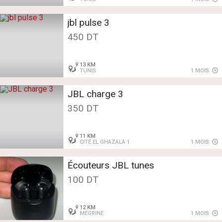
jbl pulse 3
450 DT
13 KM
TUNIS
1 MOIS
JBL charge 3
350 DT
11 KM
CITÉ EL GHAZALA 1
1 MOIS
Écouteurs JBL tunes
100 DT
12 KM
MÉGRINE
1 MOIS