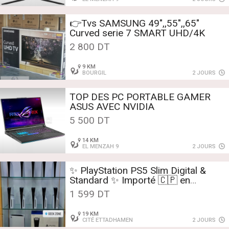
👉Tvs SAMSUNG 49",,55",,65"
Curved serie 7 SMART UHD/4K
2 800 DT
9 KM
BOURGIL
2 JOURS
TOP DES PC PORTABLE GAMER
ASUS AVEC NVIDIA
5 500 DT
14 KM
EL MENZAH 9
2 JOURS
✨️ PlayStation PS5 Slim Digital &
Standard ✨️️ Importé 🇨🇵 en
excellente état
1 599 DT
19 KM
CITÉ ETTADHAMEN
2 JOURS