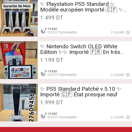
✨️️ Playstation PS5 Standard ✨️
Modèle européen Importé 🇨🇵 ✨️
État presque neuf
1 499 DT
19 KM
CITÉ ETTADHAMEN
2 JOURS
✨ Nintendo Switch OLED White
Edition ✨✨ Importé 🇫🇷 En très
bonne état ✨️✨️✨️ Patché Pleine de
1 199 DT
jeux
19 KM
CITÉ ETTADHAMEN
2 JOURS
✨️ PS5 Standard Patché v 5.10 ✨️
Importé 🇨🇵 État presque neuf
1 999 DT
19 KM
CITÉ ETTADHAMEN
2 JOURS