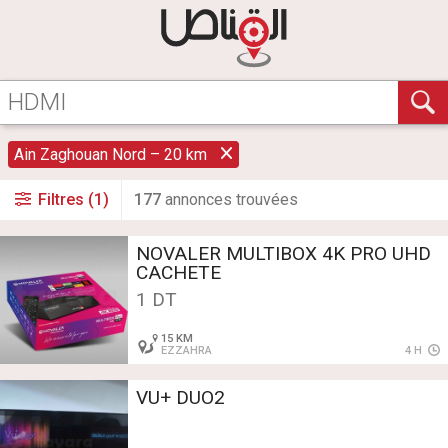
Ain Zaghouan Nord – 20 km
Filtres (1)
177
annonce
s
trouvée
s
NOVALER MULTIBOX 4K PRO UHD
CACHETE
1 DT
15 KM
EZZAHRA
4 H
VU+ DUO2