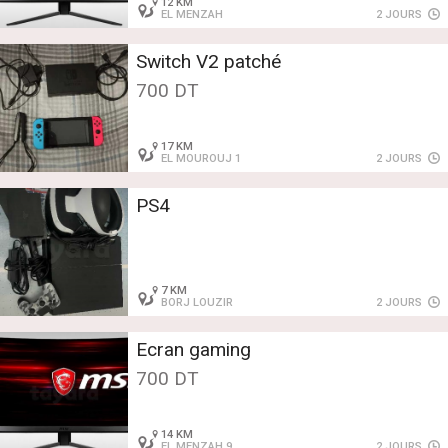
12 KM
EL MENZAH
2 JOURS
Switch V2 patché
700 DT
17 KM
EL MOUROUJ 1
2 JOURS
PS4
7 KM
BORJ LOUZIR
2 JOURS
Ecran gaming
700 DT
14 KM
EL MENZAH 9
2 JOURS