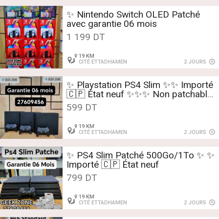
✨ Nintendo Switch OLED Patché
avec garantie 06 mois
1 199 DT
19 KM
CITÉ ETTADHAMEN
2 JOURS
✨️️ Playstation PS4 Slim ✨️✨️ ️️️Importé
🇨🇵 État neuf ✨️✨️✨️ Non patchable
500Go/1To
599 DT
19 KM
CITÉ ETTADHAMEN
2 JOURS
✨️️ PS4 Slim Patché 500Go/1To ✨️️ ️️✨️
Importé 🇨🇵 État neuf
799 DT
19 KM
CITÉ ETTADHAMEN
2 JOURS