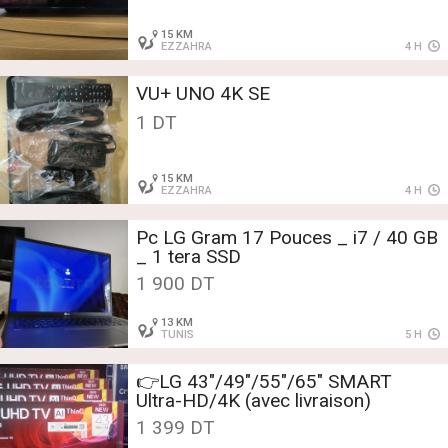
15 KM
EZZAHRA
4 H
VU+ UNO 4K SE
1 DT
15 KM
EZZAHRA
4 H
Pc LG Gram 17 Pouces _ i7 / 40 GB
_ 1 tera SSD
1 900 DT
13 KM
TUNIS
5 H
👉LG 43"/49"/55"/65" SMART
Ultra-HD/4K (avec livraison)
1 399 DT