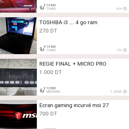
13 KM
TUNIS
6 H
TOSHIBA i3 .... 4 go ram
270 DT
13 KM
TUNIS
7 H
REGIE FINAL + MICRO PRO
1 000 DT
12 KM
MÉGRINE
1 JOUR
Ecran gaming incurvé msi 27
700 DT