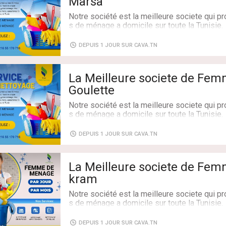
Marsa
Notre société est la meilleure societe qui 
s de ménage a domicile sur toute la Tunisie.
On propose des femmes de ménage par jour 
e/Grand Ménage.
DEPUIS 1 JOUR SUR CAVA.TN
Et des femmes de ménage par mois qui travai
ucha
La Meilleure societe de Fem
CONTACTEZ : 55170716
Goulette
Notre société est la meilleure societe qui 
s de ménage a domicile sur toute la Tunisie.
On propose des femmes de ménage par jour 
e/Grand Ménage.
DEPUIS 1 JOUR SUR CAVA.TN
Et des femmes de ménage par mois qui travai
ucha
La Meilleure societe de Fe
CONTACTEZ : 55170716
kram
Notre société est la meilleure societe qui 
s de ménage a domicile sur toute la Tunisie.
On propose des femmes de ménage par jour 
e/Grand Ménage.
DEPUIS 1 JOUR SUR CAVA.TN