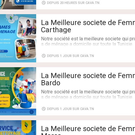
DEPUIS 20 HEURES SUR CAVA.TN
La Meilleure societe de Fe
Carthage
Notre société est la meilleure societe qui 
s de ménage a domicile sur toute la Tunisie.
On propose des femmes de ménage par jour 
e/Grand Ménage.
DEPUIS 1 JOUR SUR CAVA.TN
Et des femmes de ménage par mois qui travai
ucha
La Meilleure societe de Fe
CONTACTEZ : 55170716
Bardo
Notre société est la meilleure societe qui 
s de ménage a domicile sur toute la Tunisie.
On propose des femmes de ménage par jour 
e/Grand Ménage.
DEPUIS 1 JOUR SUR CAVA.TN
Et des femmes de ménage par mois qui travai
ucha
La Meilleure societe de Fe
CONTACTEZ : 55170716