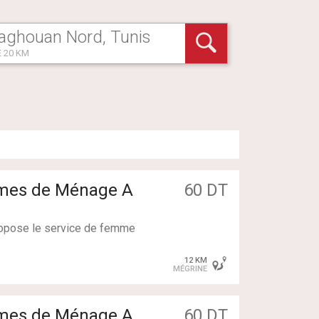
 20 KM
mmes de Ménage A
60 DT
propose le service de femme
pour faire : Simple Ménag
12 KM
MÉGRINE
llent : couchantes / non co
ntes
mmes de Ménage A
60 DT