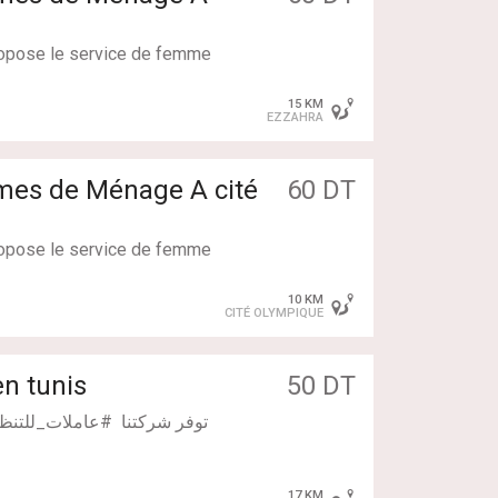
propose le service de femme
pour faire : Simple Ménag
15 KM
EZZAHRA
llent : couchantes / non co
ntes
s de Ménage A cité
60 DT
propose le service de femme
pour faire : Simple Ménag
10 KM
CITÉ OLYMPIQUE
llent : couchantes / non co
ntes
n tunis
50 DT
توفر شركتنا #عاملات_للتنظي
17 KM