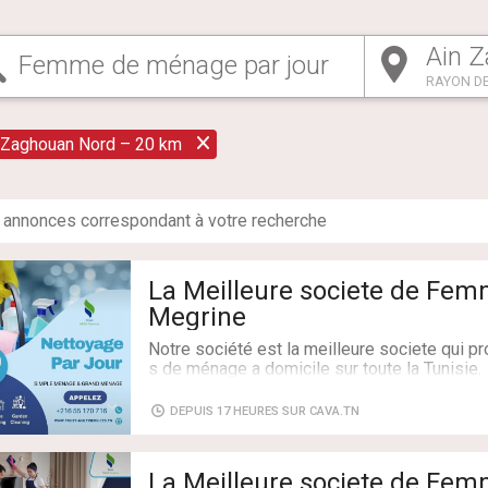
RAYON DE
 Zaghouan Nord – 20 km
annonce
s
correspondant à votre recherche
La Meilleure societe de Fe
Megrine
Notre société est la meilleure societe qui 
s de ménage a domicile sur toute la Tunisie.
On propose des femmes de ménage par jour 
e/Grand Ménage.
DEPUIS 17 HEURES SUR CAVA.TN
Et des femmes de ménage par mois qui travai
ucha
La Meilleure societe de Fe
CONTACTEZ : 55170716