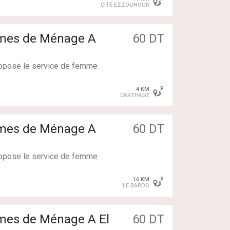
CITÉ EZZOUHOUR
mmes de Ménage A
60 DT
propose le service de femme
pour faire : Simple Ménag
4 KM
CARTHAGE
llent : couchantes / non co
ntes
mmes de Ménage A
60 DT
propose le service de femme
pour faire : Simple Ménag
16 KM
LE BARDO
llent : couchantes / non co
ntes
mmes de Ménage A El
60 DT