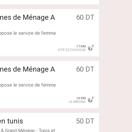
llent : couchantes / non co
ntes
mmes de Ménage A
60 DT
propose le service de femme
pour faire : Simple Ménag
17 KM
CITÉ EZZOUHOUR
llent : couchantes / non co
ntes
mmes de Ménage A
60 DT
propose le service de femme
pour faire : Simple Ménag
14 KM
LA MÉDINA
llent : couchantes / non co
ntes
n tunis
50 DT
& Grand Ménage - Tunis et