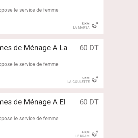
propose le service de femme
pour faire : Simple Ménag
5 KM
LA MARSA
llent : couchantes / non co
ntes
mes de Ménage A La
60 DT
propose le service de femme
pour faire : Simple Ménag
5 KM
LA GOULETTE
llent : couchantes / non co
ntes
mmes de Ménage A El
60 DT
propose le service de femme
pour faire : Simple Ménag
4 KM
LE KRAM