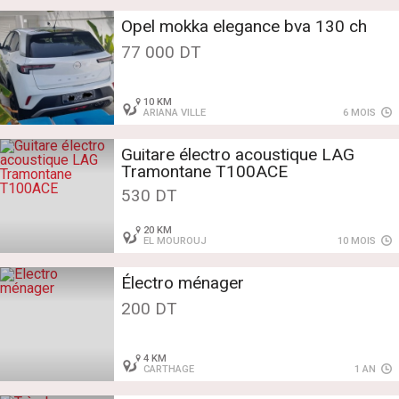
Opel mokka elegance bva 130 ch
77 000 DT
10 KM
ARIANA VILLE
6 MOIS
Guitare électro acoustique LAG
Tramontane T100ACE
530 DT
20 KM
EL MOUROUJ
10 MOIS
Électro ménager
200 DT
4 KM
CARTHAGE
1 AN