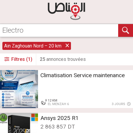
Ain Zaghouan Nord – 20 km
Filtres (1)
25
annonce
s
trouvée
s
Climatisation Service maintenance
12 KM
EL MENZAH 6
3 JOURS
Ansys 2025 R1
2 863 857 DT