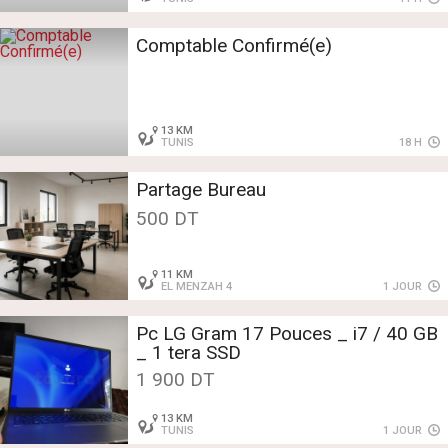
Comptable Confirmé(e)
13 KM
TUNIS
18 H
Partage Bureau
500 DT
11 KM
EL MENZAH 4
1 JOUR
Pc LG Gram 17 Pouces _ i7 / 40 GB
_ 1 tera SSD
1 900 DT
13 KM
TUNIS
1 JOUR