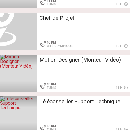
13 KM
TUNIS
10 H
Chef de Projet
10 KM
CITÉ OLYMPIQUE
10 H
Motion Designer (Monteur Vidéo)
13 KM
TUNIS
11 H
Téléconseiller Support Technique
13 KM
TUNIS
11 H