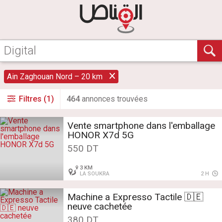
Ain Zaghouan Nord – 20 km
Filtres (1)
464
annonce
s
trouvée
s
Vente smartphone dans l'emballage
HONOR X7d 5G
550 DT
3 KM
LA SOUKRA
2 H
Machine a Expresso Tactile 🇩🇪
neuve cachetée
380 DT