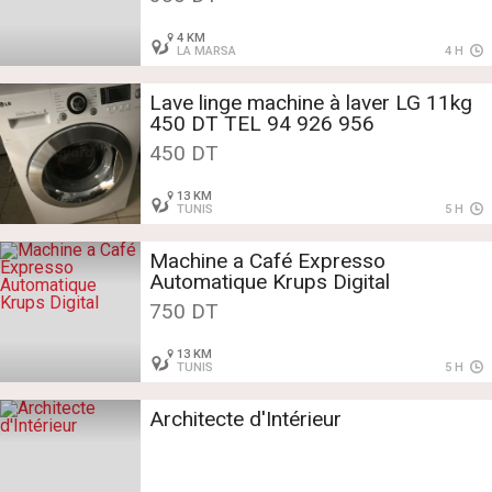
4 KM
LA MARSA
4 H
Lave linge machine à laver LG 11kg
450 DT TEL 94 926 956
450 DT
13 KM
TUNIS
5 H
Machine a Café Expresso
Automatique Krups Digital
750 DT
13 KM
TUNIS
5 H
Architecte d'Intérieur