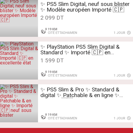
✨️ PS5 Slim Digital, neuf sous blister
✨️ Modèle européen Importé 🇨🇵
2 099 DT
19 KM
CITÉ ETTADHAMEN
1 JOUR
✨️ PlayStation PS5 Slim Digital &
Standard ✨️️ Importé 🇨🇵 en
excellente état
1 599 DT
19 KM
CITÉ ETTADHAMEN
1 JOUR
✨️ PS5 Slim & Pro ✨ Standard &
digital ✨ Patchable & en ligne ✨️
Importé 🇨🇵 neuf sous blister
19 KM
CITÉ ETTADHAMEN
1 JOUR