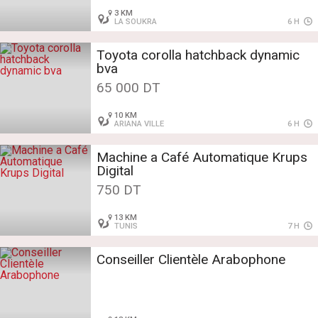
3 KM
LA SOUKRA
6 H
Toyota corolla hatchback dynamic
bva
65 000 DT
10 KM
ARIANA VILLE
6 H
Machine a Café Automatique Krups
Digital
750 DT
13 KM
TUNIS
7 H
Conseiller Clientèle Arabophone