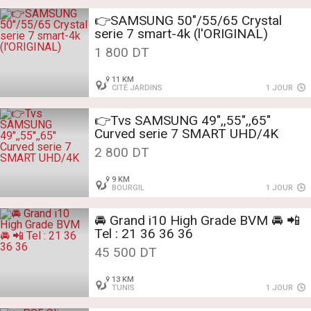
👉SAMSUNG 50"/55/65 Crystal
serie 7 smart-4k (l'ORIGINAL)
1 800 DT
11 KM
CITÉ JARDINS
1 JOUR
👉Tvs SAMSUNG 49",,55",,65"
Curved serie 7 SMART UHD/4K
2 800 DT
9 KM
BOURGIL
1 JOUR
🚘 Grand i10 High Grade BVM 🚘 📲
Tel : 21 36 36 36
45 500 DT
13 KM
TUNIS
1 JOUR