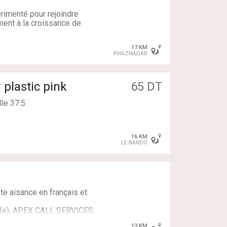
imenté pour rejoindre
ment à la croissance de
navigation centrale
e la charge
17 KM
KHAZNADAR
jà intéressées par nos
ersion (vente).
s numéros
 plastic pink
65 DT
ms et numéros
lle 37.5
entreprise
c horodatage et
16 KM
olution adaptée
LE BARDO
ction
de réseau
ofessionnelle et
te aisance en français et
lume
tes
é(e), APEX CALL SERVICES
rrière dans un
13 KM