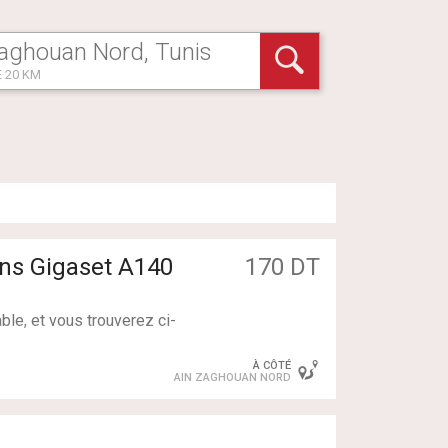
 20 KM
ens Gigaset A140
170 DT
ble, et vous trouverez ci-
À CÔTÉ
AIN ZAGHOUAN NORD
avec pictogrammes et