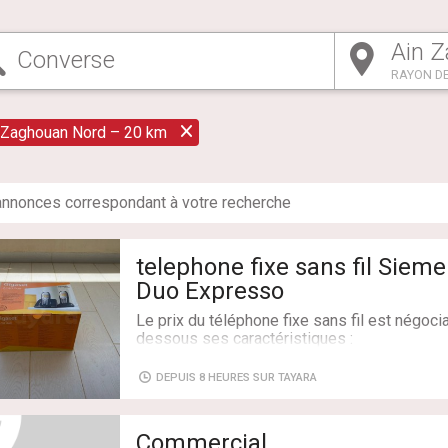
RAYON DE
 Zaghouan Nord – 20 km
nnonce
s
correspondant à votre recherche
telephone fixe sans fil Siem
Duo Expresso
Le prix du téléphone fixe sans fil est négocia
dessous ses caractéristiques :
1. Affichage & Interface
DEPUIS 8 HEURES SUR TAYARA
- Écran monochrome rétroéclairé ambre
Commercial
- Affichage alphanumérique de 14 chiffres 