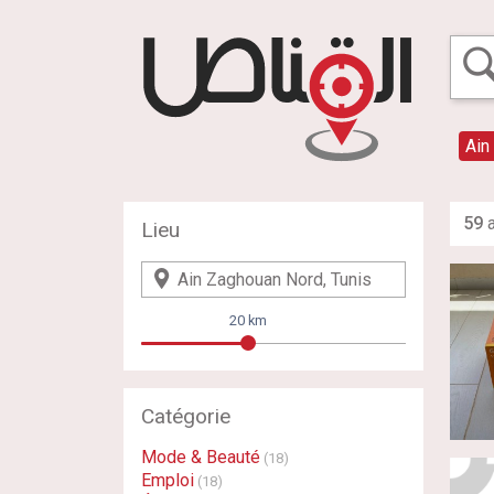
Ain
59
a
Lieu
20 km
Catégorie
Mode & Beauté
(18)
Emploi
(18)