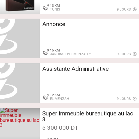
13 KM
TUNIS
9 JOURS
Annonce
15 KM
JARDINS D'EL MENZAH 2
9 JOURS
Assistante Administrative
12 KM
EL MENZAH
9 JOURS
Super immeuble bureautique au lac
3
5 300 000 DT