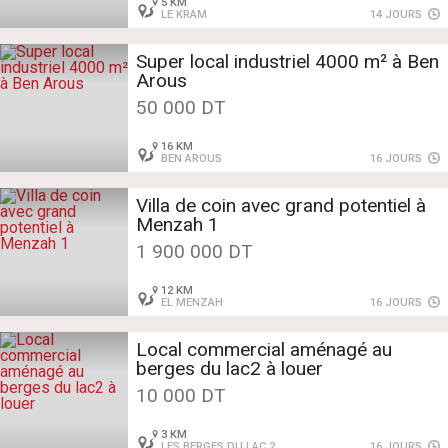
5 KM
LE KRAM
14 JOURS
Super local industriel 4000 m² à Ben
Arous
50 000 DT
16 KM
BEN AROUS
16 JOURS
Villa de coin avec grand potentiel à
Menzah 1
1 900 000 DT
12 KM
EL MENZAH
16 JOURS
Local commercial aménagé au
berges du lac2 à louer
10 000 DT
3 KM
LES BERGES DU LAC 2
16 JOURS