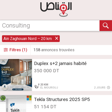
Ain Zaghouan Nord – 20 km
Filtres (1)
158
annonce
s
trouvée
s
Duplex s+2 jamais habité
350 000 DT
20 KM
EL MOUROUJ
2 JOURS
Tekla Structures 2025 SP5
51 154 DT