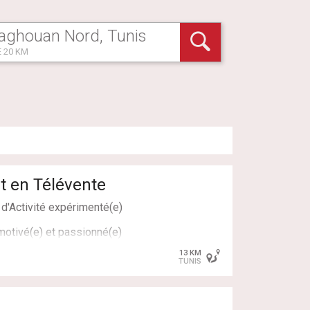
 20 KM
t en Télévente
d'Activité expérimenté(e)
motivé(e) et passionné(e)
jet.
13 KM
TUNIS
rez responsable de :
gie commerciale efficace