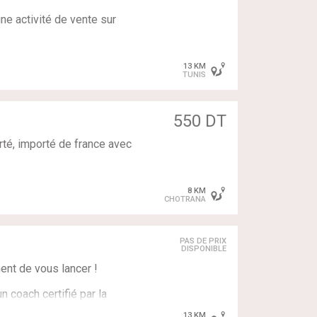
ne activité de vente sur
deurs haute performance.
ils utilisés.
13 KM
ace des actions correctives
TUNIS
s clients existants.
550 DT
os clients.
rté, importé de france avec
, Coach…)
 tant qu'acteur clé.
lant
es évolutions du marché et de
8 KM
CHOTRANA
ages intéressants
dopter au sein de l'équipe.
PAS DE PRIX
DISPONIBLE
tion et assurer l'animation
ent de vous lancer !
 coach certifié par la
et proposer nos offres de
er dans un centre de
13 KM