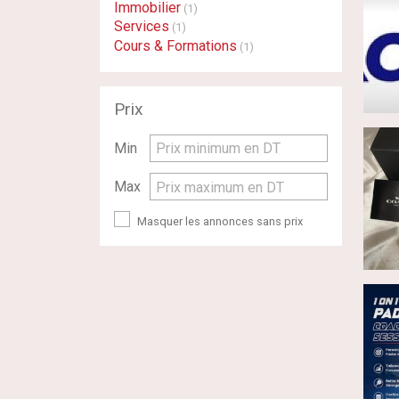
Immobilier
(1)
Services
(1)
Cours & Formations
(1)
Prix
Min
Prix minimum en DT
Max
Prix maximum en DT
Masquer les annonces sans prix