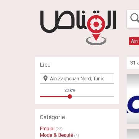
Ain
31
a
Lieu
20 km
Catégorie
Emploi
(22)
Mode & Beauté
(4)