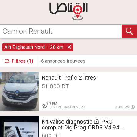
Ain Zaghouan Nord – 20 km
Filtres (1)
6
annonce
s
trouvée
s
Renault Trafic 2 litres
51 000 DT
9 KM
CENTRE URBAIN NORD
3 JOURS
Kit valise diagnostic 🧰 PRO
complet DigiProg OBD3 V4.94
importée
600 DT