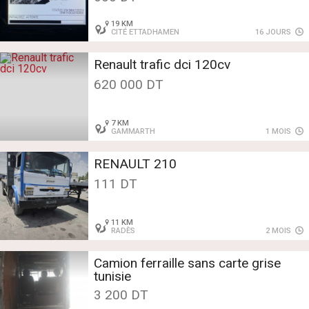
19 KM
CITÉ ETTADHAMEN
16 JOURS
Renault trafic dci 120cv
620 000 DT
7 KM
GAMMARTH
1 MOIS
RENAULT 210
111 DT
11 KM
RADÈS
2 MOIS
Camion ferraille sans carte grise
tunisie
3 200 DT