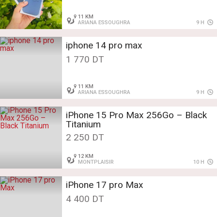
11 KM
ARIANA ESSOUGHRA
9 H
iphone 14 pro max
1 770 DT
11 KM
ARIANA ESSOUGHRA
9 H
iPhone 15 Pro Max 256Go – Black
Titanium
2 250 DT
12 KM
MONTPLAISIR
10 H
iPhone 17 pro Max
4 400 DT