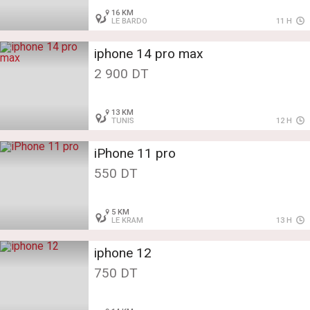
16 KM
LE BARDO
11 H
iphone 14 pro max
2 900 DT
13 KM
TUNIS
12 H
iPhone 11 pro
550 DT
5 KM
LE KRAM
13 H
iphone 12
750 DT