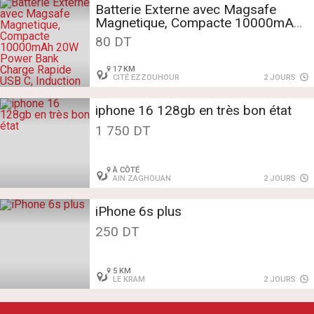
Batterie Externe avec Magsafe
Magnetique, Compacte 10000mAh
20W Power Bank Charge Rapide
80 DT
USB C, Induction Portable sans Fil
17 KM
CITÉ EZZOUHOUR
2 JOURS
iphone 16 128gb en très bon état
1 750 DT
À CÔTÉ
AIN ZAGHOUAN
2 JOURS
iPhone 6s plus
250 DT
5 KM
LE KRAM
2 JOURS