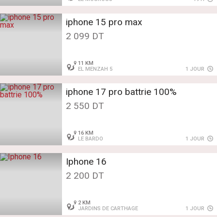
iphone 15 pro max
2 099 DT
11 KM
EL MENZAH 5
1 JOUR
iphone 17 pro battrie 100%
2 550 DT
16 KM
LE BARDO
1 JOUR
Iphone 16
2 200 DT
2 KM
JARDINS DE CARTHAGE
1 JOUR