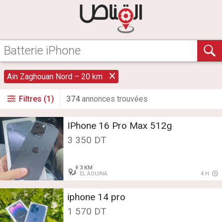
Ain Zaghouan Nord – 20 km
Filtres (1)
374
annonce
s
trouvée
s
IPhone 16 Pro Max 512g
3 350 DT
3 KM
EL AOUINA
4 H
iphone 14 pro
1 570 DT