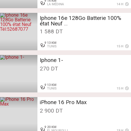
14 KM
LA MÉDINA
14 H
Iphone 16e 128Go Batterie 100%
état Neuf
Tél:52687077
1 588 DT
13 KM
TUNIS
15 H
Iphone 1-
270 DT
13 KM
TUNIS
15 H
iPhone 16 Pro Max
2 900 DT
20 KM
EL MOUROUJ
19 H