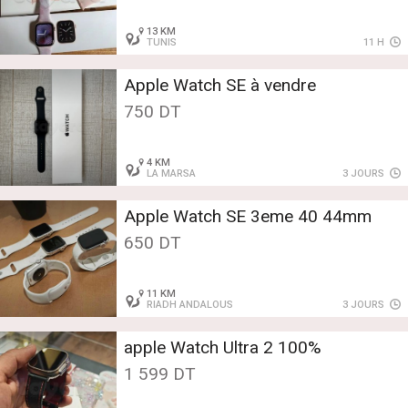
13 KM
TUNIS
11 H
Apple Watch SE à vendre
750 DT
4 KM
LA MARSA
3 JOURS
Apple Watch SE 3eme 40 44mm
650 DT
11 KM
RIADH ANDALOUS
3 JOURS
apple Watch Ultra 2 100%
1 599 DT