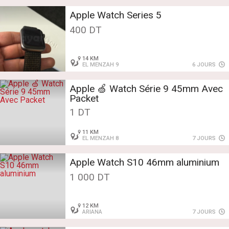
Apple Watch Series 5
400 DT
14 KM
EL MENZAH 9
6 JOURS
Apple 🍏 Watch Série 9 45mm Avec
Packet
1 DT
11 KM
EL MENZAH 8
7 JOURS
Apple Watch S10 46mm aluminium
1 000 DT
12 KM
ARIANA
7 JOURS