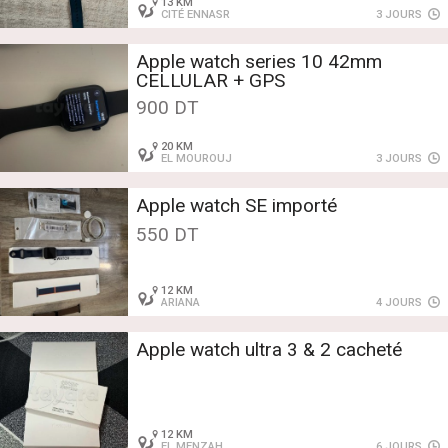
13 KM
CITÉ ENNASR
3 JOURS
Apple watch series 10 42mm
CELLULAR + GPS
900 DT
20 KM
EL MOUROUJ
3 JOURS
Apple watch SE importé
550 DT
12 KM
ARIANA
4 JOURS
Apple watch ultra 3 & 2 cacheté
12 KM
EL MENZAH
6 JOURS