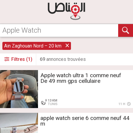
Ain Zaghouan Nord – 20 km
Filtres (1)
69
annonce
s
trouvée
s
Apple watch ultra 1 comme neuf
De 49 mm gps cellulaire
13 KM
TUNIS
11 H
apple watch serie 6 comme neuf 44
m