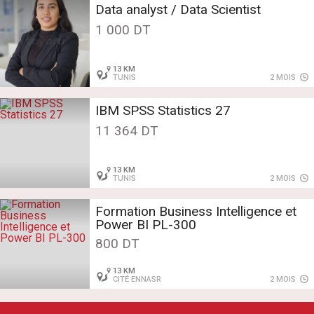
Data analyst / Data Scientist
1 000 DT
13 KM
TUNIS
2 MOIS
IBM SPSS Statistics 27
11 364 DT
13 KM
TUNIS
2 MOIS
Formation Business Intelligence et
Power BI PL-300
800 DT
13 KM
CITÉ ENNASR
2 MOIS