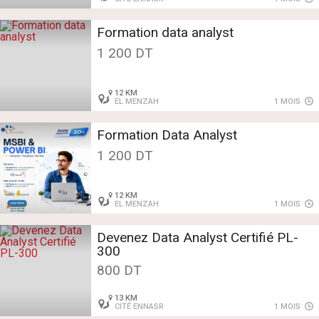
Formation data analyst
1 200 DT
12 KM
EL MENZAH
1 MOIS
Formation Data Analyst
1 200 DT
12 KM
EL MENZAH
1 MOIS
Devenez Data Analyst Certifié PL-
300
800 DT
13 KM
CITÉ ENNASR
1 MOIS