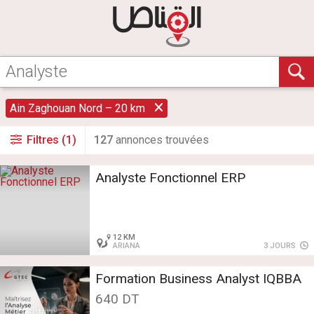
Ain Zaghouan Nord – 20 km
Filtres (1)
127
annonce
s
trouvée
s
Analyste Fonctionnel ERP
12 KM
ARIANA
3 JOURS
Formation Business Analyst IQBBA
640 DT