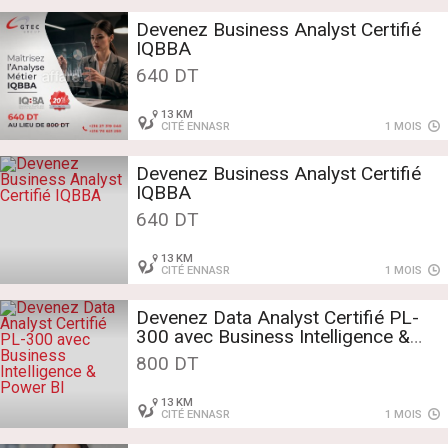
Devenez Business Analyst Certifié
IQBBA
640 DT
13 KM
CITÉ ENNASR
1 MOIS
Devenez Business Analyst Certifié
IQBBA
640 DT
13 KM
CITÉ ENNASR
1 MOIS
Devenez Data Analyst Certifié PL-
300 avec Business Intelligence &
Power BI
800 DT
13 KM
CITÉ ENNASR
1 MOIS