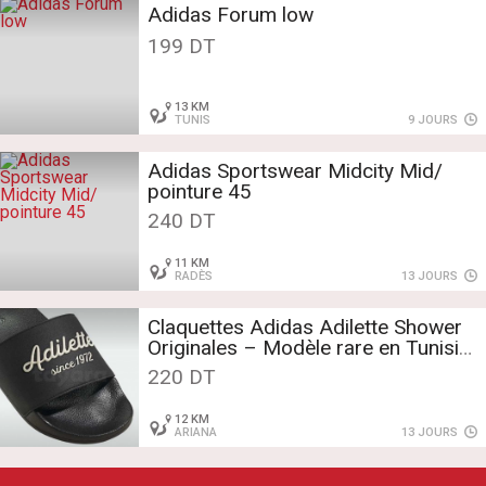
Adidas Forum low
199 DT
13 KM
TUNIS
9 JOURS
Adidas Sportswear Midcity Mid/
pointure 45
240 DT
11 KM
RADÈS
13 JOURS
Claquettes Adidas Adilette Shower
Originales – Modèle rare en Tunisie
– Neuves
220 DT
12 KM
ARIANA
13 JOURS