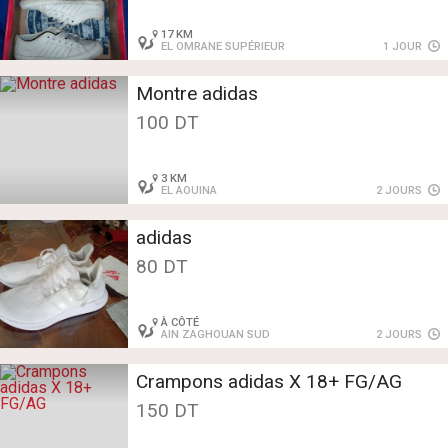
17 KM
EL OMRANE SUPÉRIEUR
1 JOUR
Montre adidas
100 DT
3 KM
EL AOUINA
2 JOURS
adidas
80 DT
À CÔTÉ
AIN ZAGHOUAN SUD
2 JOURS
Crampons adidas X 18+ FG/AG
150 DT