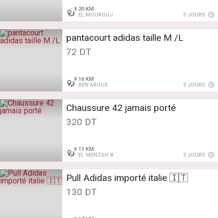
20 KM
EL MOUROUJ
3 JOURS
pantacourt adidas taille M /L
72 DT
16 KM
BEN AROUS
3 JOURS
Chaussure 42 jamais porté
320 DT
11 KM
EL MENZAH 8
3 JOURS
Pull Adidas importé italie 🇮🇹
130 DT