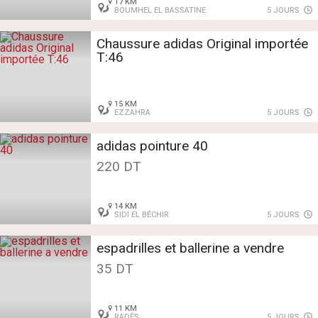
17 KM
BOUMHEL EL BASSATINE
5 JOURS
Chaussure adidas Original importée
T:46
15 KM
EZZAHRA
5 JOURS
adidas pointure 40
220 DT
14 KM
SIDI EL BÉCHIR
5 JOURS
espadrilles et ballerine a vendre
35 DT
11 KM
RADÈS
5 JOURS