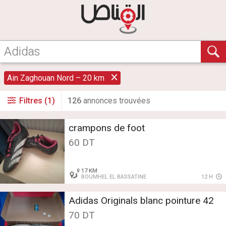
Ain Zaghouan Nord – 20 km
Filtres (1)
126
annonce
s
trouvée
s
crampons de foot
60 DT
17 KM
BOUMHEL EL BASSATINE
12 H
Adidas Originals blanc pointure 42
70 DT