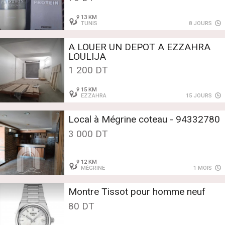
13 KM
TUNIS
8 JOURS
A LOUER UN DEPOT A EZZAHRA
LOULIJA
1 200 DT
15 KM
EZZAHRA
15 JOURS
Local à Mégrine coteau - 94332780
3 000 DT
12 KM
MÉGRINE
1 MOIS
Montre Tissot pour homme neuf
80 DT