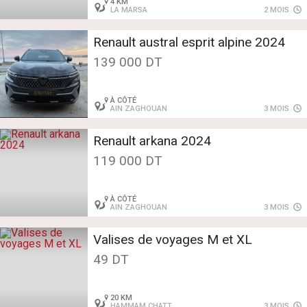
4 KM
LA MARSA
2 MOIS
Renault austral esprit alpine 2024
139 000 DT
À CÔTÉ
AIN ZAGHOUAN
3 MOIS
Renault arkana 2024
119 000 DT
À CÔTÉ
AIN ZAGHOUAN
3 MOIS
Valises de voyages M et XL
49 DT
20 KM
HAMMAM CHATT
3 MOIS