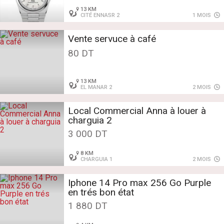
13 KM
CITÉ ENNASR 2
1 MOIS
Vente servuce à café
80 DT
13 KM
EL MANAR 2
2 MOIS
Local Commercial Anna à louer à
charguia 2
3 000 DT
8 KM
CHARGUIA 1
2 MOIS
Iphone 14 Pro max 256 Go Purple
en trés bon état
1 880 DT