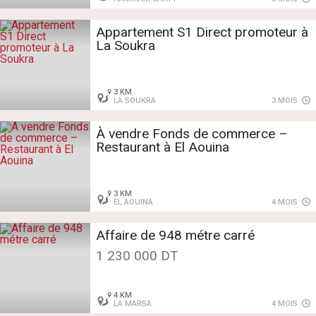
Appartement S1 Direct promoteur à
La Soukra
3 KM
LA SOUKRA
3 MOIS
À vendre Fonds de commerce –
Restaurant à El Aouina
3 KM
EL AOUINA
4 MOIS
Affaire de 948 métre carré
1 230 000 DT
4 KM
LA MARSA
4 MOIS