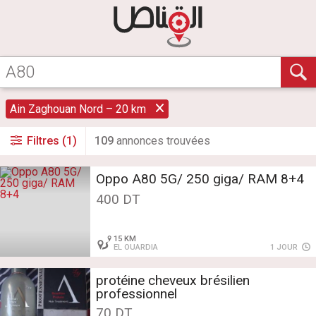
Ain Zaghouan Nord – 20 km
Filtres (1)
109
annonce
s
trouvée
s
Oppo A80 5G/ 250 giga/ RAM 8+4
400 DT
15 KM
EL OUARDIA
1 JOUR
protéine cheveux brésilien
professionnel
70 DT