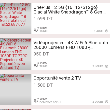
OnePlus 12 5G {16+12/512go}
Glacial White Snapdragon™ 8 Gen 3
état neuf
1 699 DT
Tél:52.687.077
13 KM
TUNIS
1 JOUR
Vidéoprojecteur 4K WiFi 6 Bluetooth
28000 Lumens FHD 1080P,
TOPTRO Projecteur 4K Supporté
950 DT
avec Android TV, RétroProjecteur
Sellé, Keys: video projecteur ,
13 KM
projecteur , retroprojecteur , retro ,
TUNIS
2 JOURS
rétro , rétroprojecteur ,
vidéoprojecteur , vidéo projecteur ,
Opportunité vente 2 TV
videoprojecteur
1 500 DT
20 KM
HAMMAM CHATT
2 JOURS