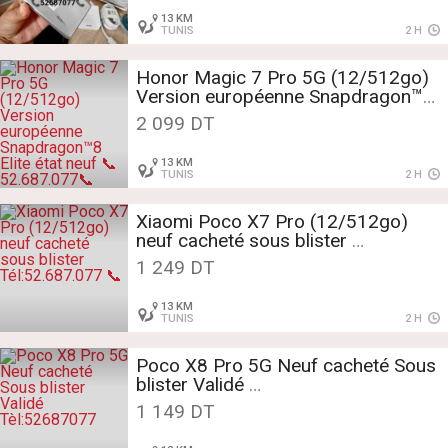
13 KM
TUNIS
2 H
Honor Magic 7 Pro 5G (12/512go)
Version européenne Snapdragon™8
Elite état neuf
2 099 DT
📞52.687.077📞
13 KM
TUNIS
2 H
Xiaomi Poco X7 Pro (12/512go)
neuf cacheté sous blister
Tél:52.687.077 📞
1 249 DT
13 KM
TUNIS
2 H
Poco X8 Pro 5G Neuf cacheté Sous
blister Validé
Tèl:52687077
1 149 DT