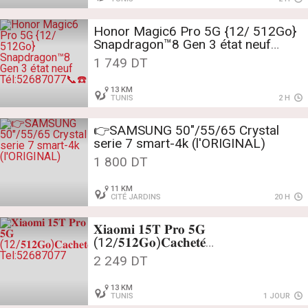
Honor Magic6 Pro 5G {12/ 512Go}
Snapdragon™8 Gen 3 état neuf
Tél:52687077📞☎️
1 749 DT
13 KM
TUNIS
2 H
👉SAMSUNG 50"/55/65 Crystal
serie 7 smart-4k (l'ORIGINAL)
1 800 DT
11 KM
CITÉ JARDINS
20 H
𝐗𝐢𝐚𝐨𝐦𝐢 𝟏𝟓𝐓 𝐏𝐫𝐨 𝟓𝐆
(12/𝟓𝟏𝟐𝐆𝐨)𝐂𝐚𝐜𝐡𝐞𝐭𝐞́
Tel:52687077
2 249 DT
13 KM
TUNIS
1 JOUR