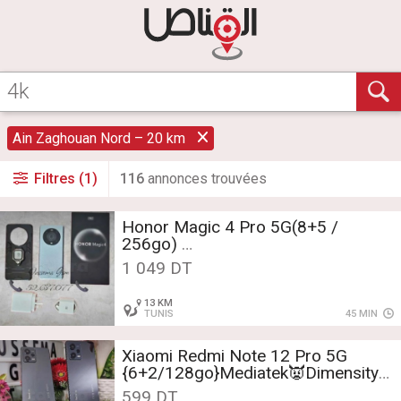
Ain Zaghouan Nord – 20 km
Filtres (1)
116
annonce
s
trouvée
s
Honor Magic 4 Pro 5G(8+5 /
256go)
Qualcomm®Snapdragon™8 Gen 1
1 049 DT
état neuf
Tél:52.687.077📞
13 KM
TUNIS
45 MIN
Xiaomi Redmi Note 12 Pro 5G
{6+2/128go}Mediatek👿Dimensity
1080 neuf cacheté
599 DT