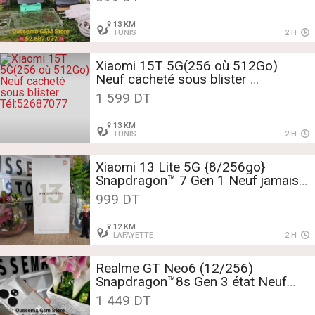
Tél:52687077📞
13 KM
TUNIS
2 H
Xiaomi 15T 5G(256 où 512Go)
Neuf cacheté sous blister
Tél:52687077
1 599 DT
13 KM
TUNIS
2 H
Xiaomi 13 Lite 5G {8/256go}
Snapdragon™ 7 Gen 1 Neuf jamais
servie
999 DT
Tèl:52687077
12 KM
LAFAYETTE
2 H
Realme GT Neo6 (12/256)
Snapdragon™8s Gen 3 état Neuf
Tél:52687077
1 449 DT