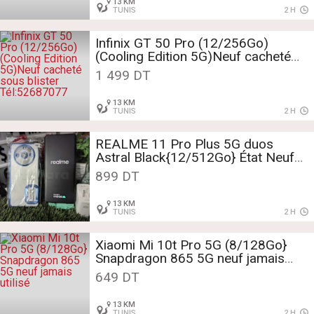
13 KM
TUNIS
2 H
Infinix GT 50 Pro (12/256Go)
(Cooling Edition 5G)Neuf cacheté
sous blister
1 499 DT
Tél:52687077
13 KM
TUNIS
2 H
REALME 11 Pro Plus 5G duos
Astral Black{12/512Go} État Neuf
Tél:52687077
899 DT
13 KM
TUNIS
2 H
Xiaomi Mi 10t Pro 5G (8/128Go}
Snapdragon 865 5G neuf jamais
utilisé
649 DT
13 KM
TUNIS
2 H