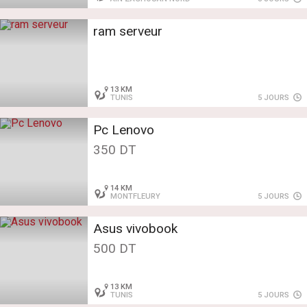
ram serveur
13 KM
TUNIS
5 JOURS
Pc Lenovo
350 DT
14 KM
MONTFLEURY
5 JOURS
Asus vivobook
500 DT
13 KM
TUNIS
5 JOURS