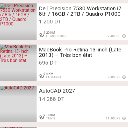
Dell Precision 7530 Workstation i7
8th / 16GB / 2TB / Quadro P1000
1 200 DT
20 KM
EL MOUROUJ
7 JOURS
MacBook Pro Retina 13-inch (Late
2013) – Très bon état
695 DT
4 KM
LA MARSA
7 JOURS
AutoCAD 2027
14 288 DT
13 KM
TUNIS
11 JOURS