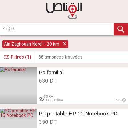
Ain Zaghouan Nord – 20 km
Filtres (1)
66
annonce
s
trouvée
s
Pc familial
630 DT
3 KM
LA SOUKRA
5 H
PC portable HP 15 Notebook PC
350 DT