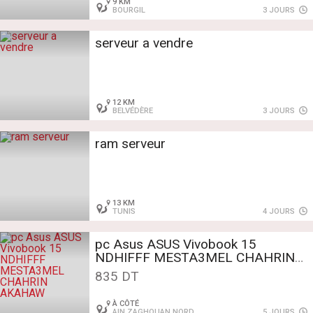
9 KM
BOURGIL
3 JOURS
serveur a vendre
12 KM
BELVÉDÈRE
3 JOURS
ram serveur
13 KM
TUNIS
4 JOURS
pc Asus ASUS Vivobook 15
NDHIFFF MESTA3MEL CHAHRIN
AKAHAW
835 DT
À CÔTÉ
AIN ZAGHOUAN NORD
5 JOURS