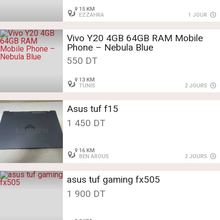
15 KM
EZZAHRA
1 JOUR
Vivo Y20 4GB 64GB RAM Mobile
Phone – Nebula Blue
550 DT
13 KM
TUNIS
2 JOURS
Asus tuf f15
1 450 DT
16 KM
BEN AROUS
2 JOURS
asus tuf gaming fx505
1 900 DT