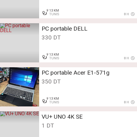
13 KM
TUNIS
8 H
PC portable DELL
330 DT
13 KM
TUNIS
8 H
PC portable Acer E1-571g
350 DT
13 KM
TUNIS
8 H
VU+ UNO 4K SE
1 DT