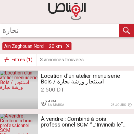
Ain Zaghouan Nord – 20 km
Filtres (1)
3
annonce
s
trouvée
s
Location d'un atelier menuiserie
Bois / استئجار ورشة نجارة
2 500 DT
4 KM
LA MARSA
23 JOURS
À vendre : Combiné à bois
professionnel SCM “L’Invincibile”
SCM 35 ماكينة نجارة