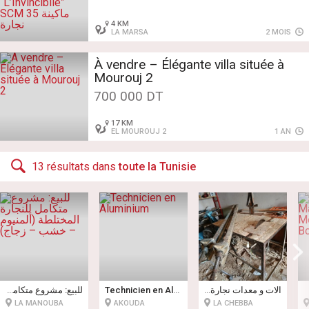
4 KM
LA MARSA
2 MOIS
À vendre – Élégante villa située à
Mourouj 2
700 000 DT
17 KM
EL MOUROUJ 2
1 AN
13 résultats dans
toute la Tunisie
للبيع: مشروع متكامل للنجارة المختلطة (ألمنيوم – خشب – زجاج)
Technicien en Aluminium
الات و معدات نجارة للبيع في حالة جيدة
جارة
LA MANOUBA
AKOUDA
LA CHEBBA