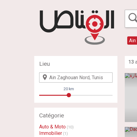
Ain
13
a
Lieu
20 km
Catégorie
Auto & Moto
(10)
Immobilier
(1)