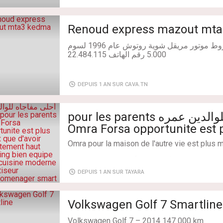
Renoud express mazout mt
Année: 1981
رينو اكسبراس متع خدمة مازوط موتور مريقل شوية روتوش عام 1996 لسوم
DEPUIS 1 AN SUR CAVA.TN
أحلى مفاجأه للوالدين عمره pour les parents
Omra Forsa opportunite est 
d'avoir appartement haut st
Omra pour la maison de l'autre vie est plus 
avec cuisine moderne climat
أحلى مفاجأه لم تخطر على البال
Année: 1996
electromenager smart telev
هدية عمره للوالدين في الحال
DEPUIS 1 AN SUR TAYARA
design importe de l'etranger
قبل تغير الأوضاع و الأحوال
villa vue de mer hotel sur la 
أفضل فرصه هي عند توفر المال
قبل فوات العمر و انتهاء المجال
de hectare jendouba jusqu'a
Volkswagen Golf 7 Smartline
فيها فرحه و سرور و راحة بال
industriel ou Local Commerci
نعمة الصحه و الفراغ قبل الزوال
Volkswagen Golf 7 – 2014 147 000 km