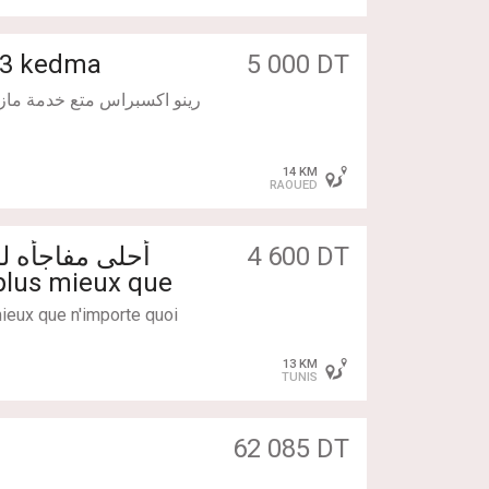
a3 kedma
5 000 DT
14 KM
RAOUED
4 600 DT
plus mieux que
anding bien equipe
mieux que n'importe quoi
iseur
ision meuble
13 KM
TUNIS
 maison d'hote
plage ou lot terrain
 mednine agricole
62 085 DT
al a louer vente en