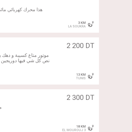
هذا محرك كهربائي مائي
3 KM
LA SOUKRA
2 200 DT
موتور متاع كسيبة و دهك ب
نص كل شي فيها دوريجين  ،
13 KM
TUNIS
2 300 DT
18 KM
EL MOUROUJ 3