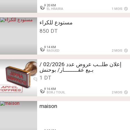
20 KM
EL HRAIRIA
1 MOIS
مستودع للكراء
850 DT
14 KM
RAOUED
2 MOIS
إعلان طلــب عروض عدد 02/2026 /
بـيع عقــــــــار/ بوحنش
1 DT
16 KM
BORJ TOUIL
2 MOIS
maison