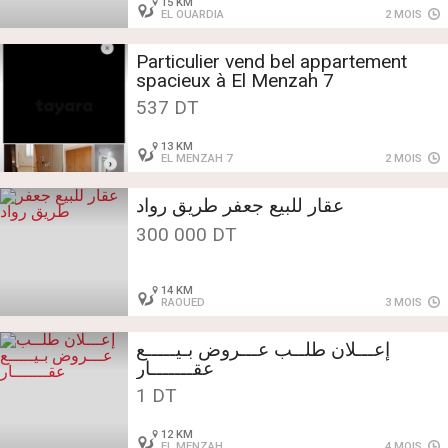
15 KM
EL OUARDIA
2 MOIS
Particulier vend bel appartement
spacieux à El Menzah 7
537 DT
13 KM
EL MENZAH 7
2 MOIS
عقار للبيع جعفر طريق رواد
300 000 DT
14 KM
RAOUED
3 MOIS
إعـــلان طلــب عـــروض بـيـــــع
عقـــــــار
1 DT
12 KM
EL MENZAH
4 MOIS