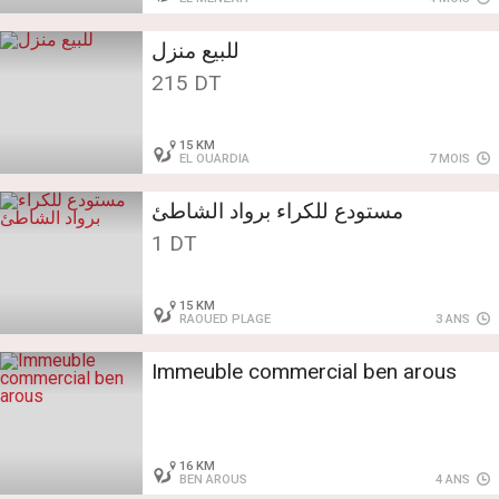
للبيع منزل
215 DT
15 KM
EL OUARDIA
7 MOIS
مستودع للكراء برواد الشاطئ
1 DT
15 KM
RAOUED PLAGE
3 ANS
Immeuble commercial ben arous
16 KM
BEN AROUS
4 ANS