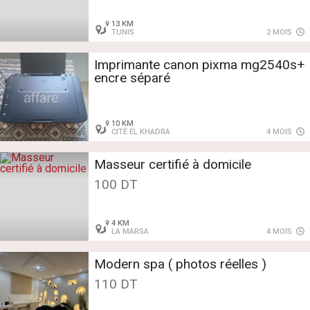
13 KM
TUNIS
2 MOIS
Imprimante canon pixma mg2540s+
encre séparé
10 KM
CITÉ EL KHADRA
4 MOIS
Masseur certifié à domicile
100 DT
4 KM
LA MARSA
4 MOIS
Modern spa ( photos réelles )
110 DT