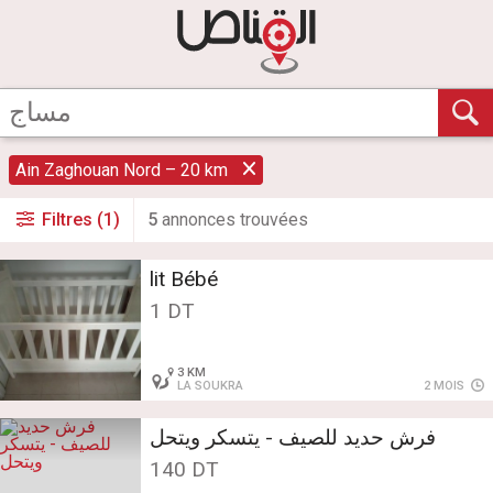
Ain Zaghouan Nord – 20 km
Filtres (1)
5
annonce
s
trouvée
s
lit Bébé
1 DT
3 KM
LA SOUKRA
2 MOIS
فرش حديد للصيف - يتسكر ويتحل
140 DT