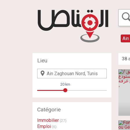
Ain
38
a
Lieu
20 km
Catégorie
Immobilier
(27)
Emploi
(6)