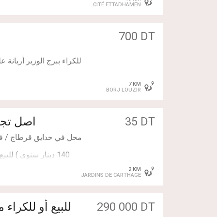
CITÉ ETTADHAMEN
وموقع ممتاز معه ماتريال مد
cznewton، كونجيلات
700 DT
للكراء ببرج الوزير أريان
7 KM
BORJ LOUZIR
35 DT
اصل تجا
2 KM
JARDINS DE CARTHAGE
290 000 DT
للبيع أو للكراء