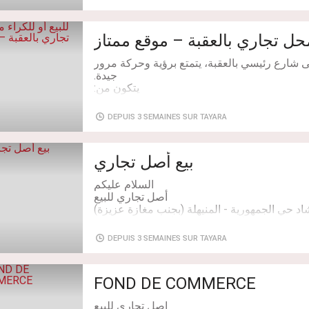
للنقاش شويه : 0021650772319محل في حدايق قرطاج / فيه 28 مترفيه WC
140 دينار سنوي ) للبيع سقف وقعه بسعر مناسب مع العلم الي هو (tout
 محل تجاري بالعقبة – موقع ممتاز
 شارع رئيسي بالعقبة، يتمتع برؤية وحركة مرور
للنقاش شويه : 0021650772319
DEPUIS 3 SEMAINES SUR TAYARA
مناسب لجميع الأنشطة التجارية والمهنية (تجارة،
بيع أصل تجاري
Chambres: 1
DEPUIS 3 SEMAINES SUR TAYARA
☎️ 23873007 / 26742238
FOND DE COMMERCE