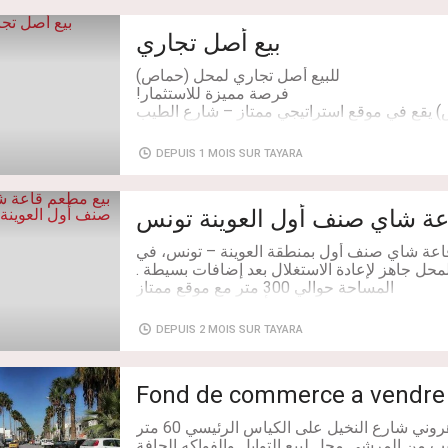
والاتصال: 97287710
بيع أصل تجاري
 يقع في موقع استراتيجي ممتاز – شارع الطيب
ريق الرئيسية، بالقرب من محطة نهاية خط المترو
DEPUIS 1 MOIS SUR TAYARA
عة شاي صنف أول العوينة تونس
اعة شاي صنف أول بمنطقة العوينة – تونس، في
Fonds de commerce situé dans un emplacem
DEPUIS 2 MOIS SUR TAYARA
Mhiri Ariana, sur l’avenue principale, à prox
Fond de commerce a vendre 
Salles de bains: 1
أصل تجاري للبيع في الزهروني شارع النخيل على الكياس الرئيسي 60 متر