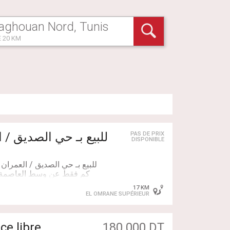
 20 KM
للبيع بـ حي الصدي
PAS DE PRIX
DISPONIBLE
كم فقط عن وسط العاصمة وق
17 KM
EL OMRANE SUPÉRIEUR
راحة دوش . يصلح كمكتب لل
e libre
180 000 DT