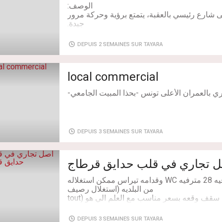
للنقاش شويه : 0021650772319
 شارع رئيسي بالعقبة، يتمتع برؤية وحركة مرور
DEPUIS 2 SEMAINES SUR TAYARA
مناسب لجميع الأنشطة التجارية والمهنية (تجارة،
local commercial
ي بالعمران الأعلى تونس -بحذا المبيت الجامعي-
Chambres: 1
DEPUIS 3 SEMAINES SUR TAYARA
تجاري في قلب حدايق قرطاج
محل في حدايق قرطاج / فيه 28 مترفيه WC وقدامه تيراس ممكن استغلاله
140 دينار سنوي ) للبيع سقف وقعه بسعر مناسب مع العلم الي هو (tout
DEPUIS 3 SEMAINES SUR TAYARA