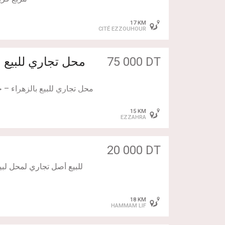
euillez contacter :
17 KM
CITÉ EZZOUHOUR
75 000 DT
محل تجاري للبيع بالزهراء –
15 KM
EZZAHRA
🔹 محل في موقع استراتي
20 000 DT
للبيع أصل تجاري لمحل لبيع 
🔹 الحالة: جاهز للاستغلا
18 KM
HAMMAM LIF