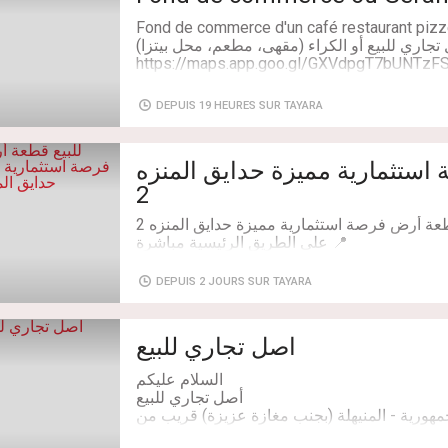
مات اعلامية، تصليح هواتف، مكتب خدمات ،حلاق
Fond de commerce d'un café restaurant pizze
تجاري للبيع أو الكراء (مقهى، مطعم، محل بيتزا)
https://maps.app.goo.gl/GXVdpgT7bUNTzF
مكانية بيع اضافية 25 م م هواء لمن يرغب في ذالك( فيه عرص و حيوط
Type de transaction: À Vendre
DEPUIS 19 HEURES SUR TAYARA
Superficie: 150 m²
 في مراحله النهائية بعد إجراء المعاينة الميدانية
ورئيسة الدائرة بالمحكمة العقارية (الملف جاهز
استثمارية مميزة حدايق المنزه
2
DEPUIS 2 JOURS SUR TAYARA
Chambres: 3
الأرضي كمرآب أو محل تجاري، وبناء طابق علوي
اصل تجاري للبيع
لومات أو لحجز زيارة، يرجى التواصل على الخاص.
ورية - المنيهلة (بجنب مغازة عزيزة) قريب من