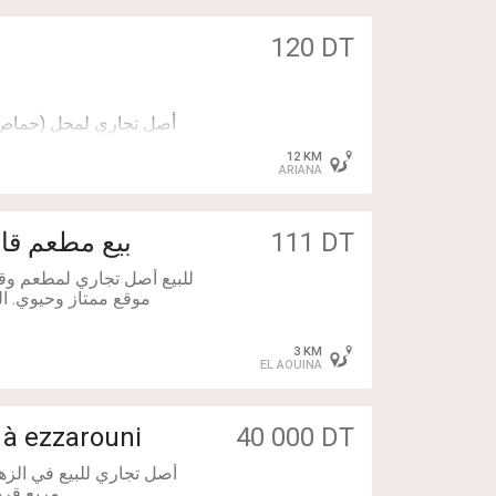
120 DT
أصل تجاري لمحل (حماص)
المهيري بأريانة، على الط
12 KM
ARIANA
111 DT
بيع مطعم قا
للبيع أصل تجاري لمطعم وق
3 KM
ent stratégique Av Taieb
EL AOUINA
imité du terminus du Métro
à ezzarouni
40 000 DT