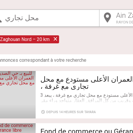
RAYON DE
 Zaghouan Nord – 20 km
nnonce
s
correspondant à votre recherche
ق / العمران الأعلى مستودع مع محل
تجاري مع غرفة ،
للبيع بـ حي الصديق / العمران الأعلى مستودع مع محل تجاري مع غرفة ، يبعد 3
ريب من كل المرافق. العقار متواجد وراء مقر
DEPUIS 14 HEURES SUR TAYARA
1)مستودع (27 م م) مع غرفة 10م م : يشتمل داخلياً على ركن مطبخ مع بيت
مهن الحرة (محاسب، محامي، عدل إشهاد، عيادة
Fond de commerce ou Géranc
2)محل تجاري صغير ملاصق (9 م م): واجهة مباشرة على النهج ، ممتاز لجميع