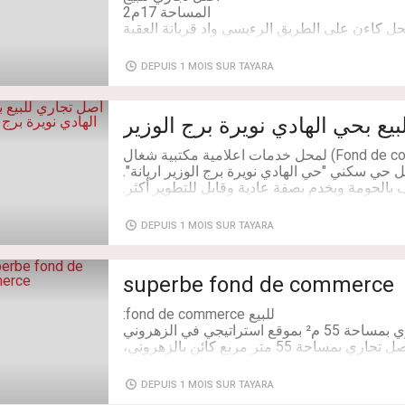
DEPUIS 1 MOIS SUR TAYARA
يع بحي الهادي نويرة برج الوزير
Superficie: 16 m²
للبيع أصل تجاري (Fond de commerce) لمحل خدمات اعلامية مكتبية شغال
DEPUIS 1 MOIS SUR TAYARA
superbe fond de commerce
Chambres: 1
فرصة استثمارية هامة! للبيع أصل تجاري بمساحة 55 متر مربع كائن بالزهروني،
انب البنوك وفي شارع رئيسي معروف ومختص في
ية، المصبرات، والأجبان بالجملة. المحل يتمتع بحركة
DEPUIS 1 MOIS SUR TAYARA
ة يومياً وجاهز للخدمة فوراً. للمزيد من التفاصيل