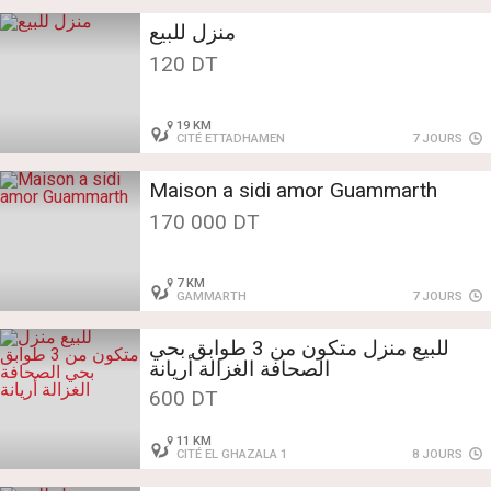
منزل للبيع
120 DT
19 KM
CITÉ ETTADHAMEN
7 JOURS
Maison a sidi amor Guammarth
170 000 DT
7 KM
GAMMARTH
7 JOURS
للبيع منزل متكون من 3 طوابق بحي
الصحافة الغزالة أريانة
600 DT
11 KM
CITÉ EL GHAZALA 1
8 JOURS