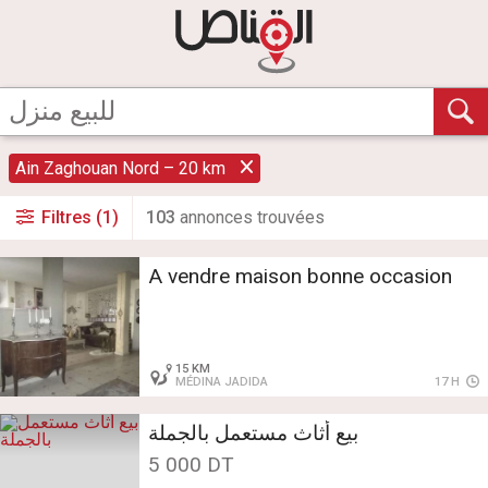
Ain Zaghouan Nord – 20 km
Filtres (1)
103
annonce
s
trouvée
s
A vendre maison bonne occasion
15 KM
MÉDINA JADIDA
17 H
بيع أثاث مستعمل بالجملة
5 000 DT