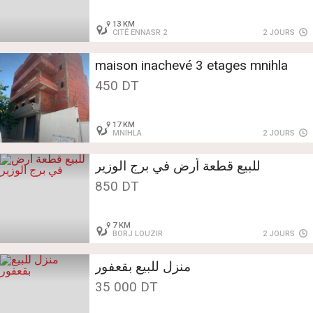
13 KM
CITÉ ENNASR 2
2 JOURS
maison inachevé 3 etages mnihla
450 DT
17 KM
MNIHLA
2 JOURS
للبيع قطعة أرض في برج الوزير
850 DT
7 KM
BORJ LOUZIR
2 JOURS
منزل للبيع بقعفور
35 000 DT