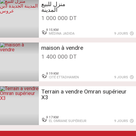
الجديدة 3بن عروس
1 000 000 DT
15 KM
MÉDINA JADIDA
9 JOURS
maison à vendre
1 400 000 DT
19 KM
CITÉ ETTADHAMEN
9 JOURS
Terrain a vendre Omran supérieur
X3
17 KM
EL OMRANE SUPÉRIEUR
9 JOURS