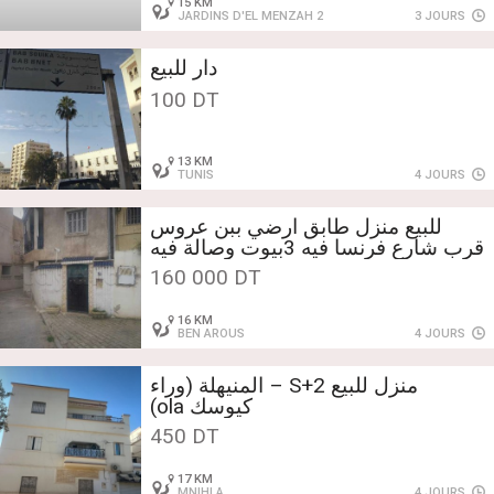
15 KM
JARDINS D'EL MENZAH 2
3 JOURS
دار للبيع
100 DT
13 KM
TUNIS
4 JOURS
للبيع منزل طابق ارضي ببن عروس
قرب شارع فرنسا فيه 3بيوت وصالة فيه
فراندا من الامام ومنشر من الخلف ب
160 000 DT
160 مليون للاتصال 20540094
/98540094
16 KM
BEN AROUS
4 JOURS
منزل للبيع S+2 – المنيهلة (وراء
كيوسك ola)
450 DT
17 KM
MNIHLA
4 JOURS