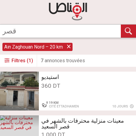
Ain Zaghouan Nord – 20 km
Filtres (1)
7
annonce
s
trouvée
s
استيديو
360 DT
19 KM
CITÉ ETTADHAMEN
10 JOURS
معينات منزلية محترفات بالشهر في
قصر السعيد
1 000 DT