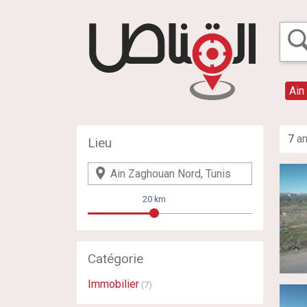
Ain
7
an
Lieu
20 km
Catégorie
Immobilier
(7)