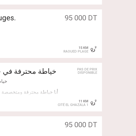
للمهتمات، يرجى ترك ر
uges.
95 000 DT
15 KM
RAOUED PLAGE
️تقع على
خياطة محترفة في خ
PAS DE PRIX
DISPONIBLE
️الحالة الميدانية: الأرض
أنا خياطة محترفة ومتخصصة في
11 KM
CITÉ EL GHAZALA 1
أبحث عن فرصة عمل في مح
95 000 DT
نظراً لأن المنطقة في طور الت