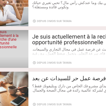
بيك وما عندكش رأس مال؟ تحبي تغيري حياتك
ة رائدة. الفكرة ببساطة هي استثمار استهلاكنا
ويله لمصدر دخل شهري وعمولات متنامية. تخدمي
DEPUIS 3 MOIS SUR TAYARA
املة وموقعاً مثالياً للشركات الباحثة عن فضاءات
Je suis actuellement à la re
opportunité professionnelle
الهاتف: 92070937
ث عن فرصة عمل في مجال التجاري والمبيعات.
فاء، سرعة التعلم، وتحمل ضغط العمل، مع رغبة
كتساب خبرة جديدة متوفر للعمل في أقرب وقت
وفي كامل تونس الكبرى.
DEPUIS 3 MOIS SUR TAYARA
ط. أرسلي رسالة أو تواصلوا واتساب على الرقم:
[57140479] لتحديد موعد مكالمة الشرح."
فرصة عمل حر للسيدات عن بعد
DEPUIS 3 MOIS SUR TAYARA