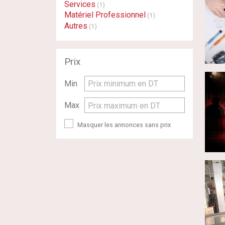
Services
(1)
Matériel Professionnel
(1)
Autres
(1)
Prix
Min
Prix minimum en DT
Max
Prix maximum en DT
Masquer les annonces sans prix