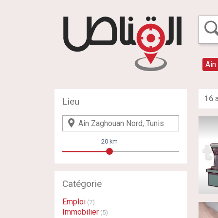
Ain
16
a
Lieu
20 km
Catégorie
Emploi
(7)
Immobilier
(5)