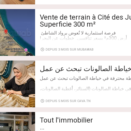
سالة أو التواصل عبر الواتساب لمزيد التفاصيل."
Vente de terrain à Cité des J
Superficie 300 m²
DEPUIS 3 MOIS SUR MUBAWAB
 بُعد 500م فقط من منطقة سكنية مجهزة بالكامل (فيلات، طرق
ياطة الصالونات تبحث عن عمل
 محددة بأساسات خرسانية (حوز)، مما يضمن حدودك
 خياطة الصالونات (الستائر، أغطية الصالونات،
DEPUIS 5 MOIS SUR CAVA.TN
ل أو ورشة مختصة في خياطة الصالونات، وأنا
Tout l'immobilier
جهيز السريع، فإن هذا السعر يمثل استثماراً ذكياً