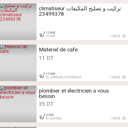
تركيب و تصليح المكيفات climatiseur
23499378
13 KM
TUNIS
1 MOIS
Materiel de cafe
11 DT
17 KM
EL OMRANE SUPÉRIEUR
1 MOIS
plombier et électricien a vous
besoin
35 DT
3 KM
EL AOUINA
1 MOIS