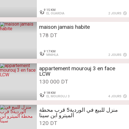
15 KM
EL OUARDIA
2 JOURS
maison jamais habite
178 DT
17 KM
MNIHLA
2 JOURS
appartement mourouj 3 en face
LCW
130 000 DT
18 KM
EL MOUROUJ 3
4 JOURS
منزل للبيع في الوردية5 قرب محطة
الميترو ابن سينا
120 DT