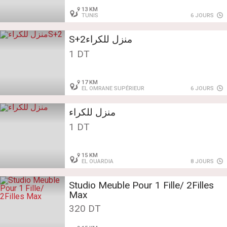
13 KM
TUNIS
6 JOURS
منزل للكراءS+2
1 DT
17 KM
EL OMRANE SUPÉRIEUR
6 JOURS
منزل للكراء
1 DT
15 KM
EL OUARDIA
8 JOURS
Studio Meuble Pour 1 Fille/ 2Filles
Max
320 DT