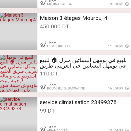
15 KM
MÉDINA JADIDA
9 JOURS
Maison 3 étages Mourouj 4
450 000 DT
19 KM
EL MOUROUJ 4
11 JOURS
للبيع في بومهل البساتين منزل 🏠 للبيع
في بومهل البساتين حي العريبي طريق
الخليج فيه استوديو بيت وصالة كوجينة
110 DT
وبيت راحةودوش جنينة صور داير . فيها
عرص مصبوبين مالية الدالة عداد ماء
17 KM
عداد ضوء مع امكانية الربط بالغاز
BOUMHEL EL BASSATINE
16 JOURS
الطبيعي المساحة الجملية : 210 م²
أوراق قانونية في الملكية الثمن : 110
service climatisation 23499378
مليون الاتصال والمعاينة :
58607050#23770548
99 DT
10 KM
ARIANA VILLE
17 JOURS