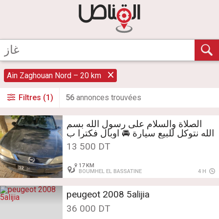
Ain Zaghouan Nord – 20 km
Filtres (1)
56
annonce
s
trouvée
s
الصلاة والسلام على رسول الله بسم
الله نتوكل للبيع سيارة 🚘 اوبال فكترا ب
ايسونس الثمن 13500 والهاتف☎️
13 500 DT
58880664
17 KM
BOUMHEL EL BASSATINE
4 H
peugeot 2008 5alijia
36 000 DT