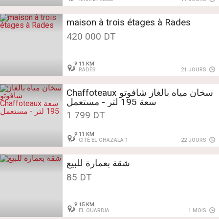
maison à trois étages à Rades
420 000 DT
11 KM
RADÈS
21 JOURS
سخان مياه بالغاز شافوتو Chaffoteaux
سعة 195 لتر - مستعمل
1 799 DT
11 KM
CITÉ EL GHAZALA 1
22 JOURS
شقة بعمارة للبيع
85 DT
15 KM
EL OUARDIA
1 MOIS