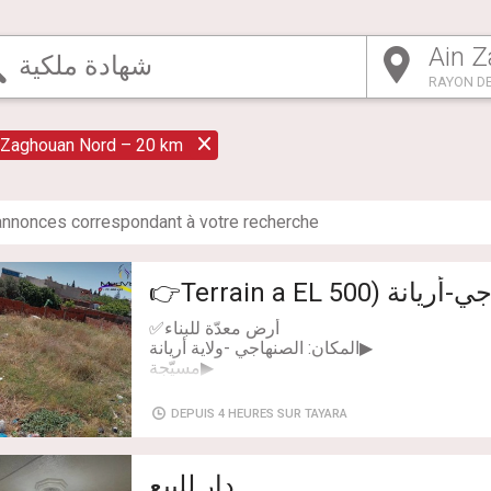
RAYON DE
 Zaghouan Nord – 20 km
nnonce
s
correspondant à votre recherche
DEPUIS 4 HEURES SUR TAYARA
دار للبيع