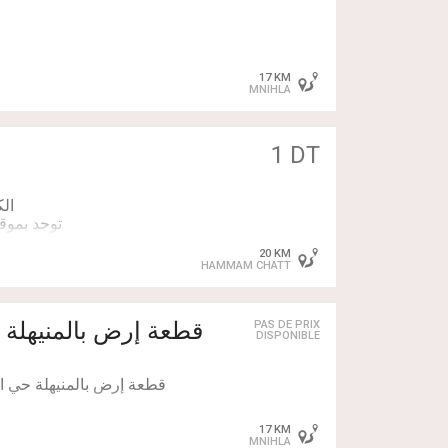
17 KM
MNIHLA
📞 للمزيد من المع
1 DT
20 KM
HAMMAM CHATT
PAS DE PRIX
DISPONIBLE
17 KM
MNIHLA