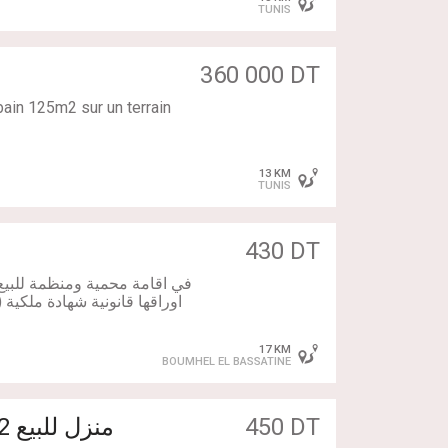
TUNIS
360 000 DT
bain 125m2 sur un terrain
13 KM
TUNIS
sse meuble cuisine et s
430 DT
on
17 KM
BOUMHEL EL BASSATINE
450 DT
منزل للبيع S+2 – المنيهلة (وراء كيوسك ola)