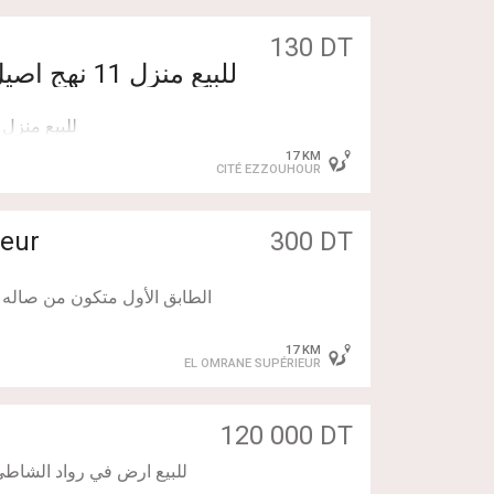
130 DT
17 KM
CITÉ EZZOUHOUR
محضر حوز محرّر من ط
eur
300 DT
الطابق الأول متكون من صاله +
الطابق الثاني : متكون 
17 KM
EL OMRANE SUPÉRIEUR
📞 20 458 136 : للمهتمين
120 000 DT