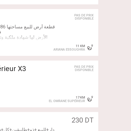
PAS DE PRIX
DISPONIBLE
الأرض لها شهادة ملكية وت
11 KM
ARIANA ESSOUGHRA
rieur X3
PAS DE PRIX
DISPONIBLE
17 KM
EL OMRANE SUPÉRIEUR
📞 للاستفس
230 DT
دار+للبيع.+ذو+طابيقين+كل+