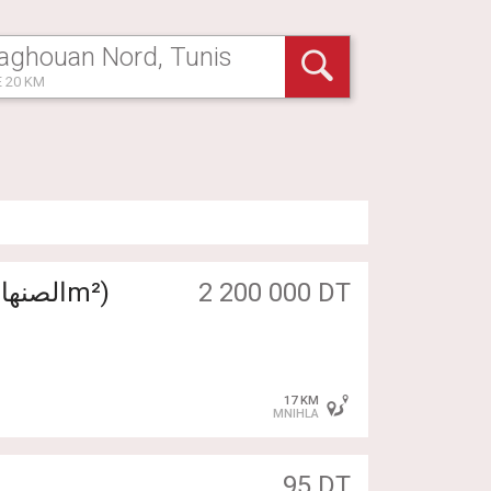
 20 KM
2 200 000 DT
👉Terrain a EL الصنهاجي-أريانة (500m²)
17 KM
MNIHLA
95 DT