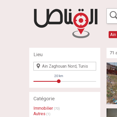
Ain
71
a
Lieu
20 km
Catégorie
Immobilier
(70)
Autres
(1)