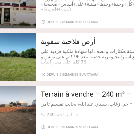
+كل+وحدة+وحدها+مبنية+على+أساس+صحيحة+
(ميدة)+لحيوط+
(double+croisement)+مساحة+135+م+carré+الطابق+السفلي+:+++زوز+غر
DEPUIS 2 SEMAINES SUR TAYARA
أرض فلاحية سقوية
Chambres: 3
ة هكتارات و نصف لها شهادة ملكية فردية على
طريق رئيس مرقم و لها موقع استراتيجيو تربة خصبة تبعد 96 كلم على تونس و
35 كلم على مجاز الباب
DEPUIS 3 SEMAINES SUR TAYARA
Terrain à vendre – 240 m² –
DEPUIS 3 SEMAINES SUR TAYARA