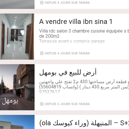
DEPUIS 4 JOURS SUR TAYARA
صفة الأرض فلاحية، لكنها داخلة في مثال التهيئة العمرانية للمنطقة و تبعد 2.5
A vendre villa ibn sina 1
Villa rdc salon 3 chambre cuisine équipée s 
هاتف: 26577866
de 200m2
Terrasse avant y compris garage
Terrasse arrière plus jardin
Possibilité de bâtir 2 autre étage
DEPUIS 4 JOURS SUR TAYARA
Haut standing 1er chois marbre grès a la ma
bain soft close
Aluminium noir tpr double vitrage
أرض للبيع في بومهل
Porte en acajou et freine
Électricité gaz de ville onas eau
في اقامة محمية ومنظمة للبيع قطعة أرض مساحتها 430 م2 تفتح علي واجهتين
Caméra de surveillance vidéo Phone hikvisi
اوراقها قانونية شهادة ملكية (ثمن المتر مربع 430 دينار ) (واتساب 55604819)
شهادة اشتراك في الملكية
97537617
مكان هادئ وحسن الجوار وقريب من المرافق
Tel 22 694693
DEPUIS 5 JOURS SUR TAYARA
Type de transaction: À Vendre
Superficie: 200 m²
Salles de bains: 1
Chambres: 3