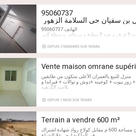
95060737
DEPUIS 3 SEMAINES SUR TAYARA
رف خبير محلف لدى المحكمة، يتضمن المساحة
Vente maison omrane supéri
Chambres: 5
 زوز بيوت + كوجينه +دوش و توالات + فيراندا و
من زوز بيوت و صاله و كوجينه و بيت بانو و سطحه
DEPUIS 1 MOIS SUR TAYARA
 الجديين، الرجاء الإتصال
Terrain a vendre 600 m²
للبيع ارض في رواد الشاطئ مساحة 600 م مقابل كولاج رواد شهادة اشتراك
في الملكية ارض علا الشياع