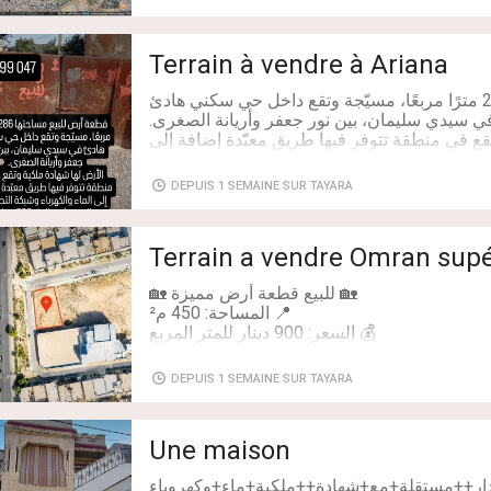
Terrain à vendre à Ariana
قطعة أرض للبيع مساحتها 286 مترًا مربعًا، مسيّجة وتقع داخل حي سكني هادئ
قع في منطقة تتوفر فيها طريق معبّدة إضافة إلى
السعر: ثمن المتر 500 دينار
DEPUIS 1 SEMAINE SUR TAYARA
Terrain a vendre Omran supé
DEPUIS 1 SEMAINE SUR TAYARA
ار أو المعاينة، يرجى التواصل على الخاص أو عبر
الهاتف.98.200.431-92.003.793-92.017.339
Une maison
دار++مستقلة+مع+شهادة++ملكية+ماء+وكهروباء