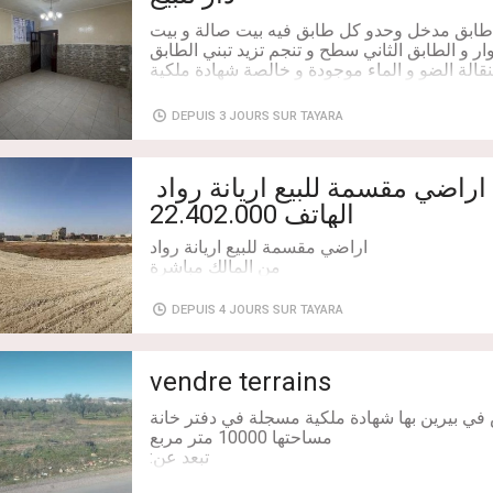
 طابق مدخل وحدو كل طابق فيه بيت صالة و بيت
☎ : 98.830.260
وار و الطابق الثاني سطح و تنجم تزيد تبني الطابق
نقالة الضو و الماء موجودة و خالصة شهادة ملكية
ها وحدها امورها قانونية وواضحة السوم معقول و
DEPUIS 3 JOURS SUR TAYARA
Chambres: 6
الهاتف 22.402.000
DEPUIS 4 JOURS SUR TAYARA
موجود الماء و الضوء
vendre terrains