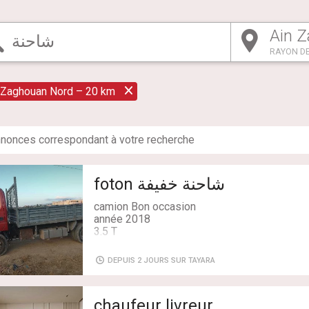
RAYON DE
 Zaghouan Nord – 20 km
nonce
s
correspondant à votre recherche
شاحنة خفيفة foton
camion Bon occasion
année 2018
3.5 T
9 ch
disponible a bn arous
DEPUIS 2 JOURS SUR TAYARA
chaufeur livreur