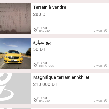
Terrain à vendre
280 DT
14 KM
RAOUED
2 MOIS
بيع سيارة
50 DT
16 KM
BEN AROUS
2 MOIS
Magnifique terrain ennkhilet
210 000 DT
14 KM
RAOUED
2 MOIS