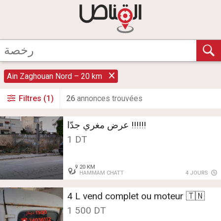
Ain Zaghouan Nord – 20 km
Filtres (1)
26
annonce
s
trouvée
s
!!!!!! عرض مغري جدّا
1 DT
20 KM
HAMMAM CHATT
4 JOURS
4 L vend complet ou moteur 🇹🇳
1 500 DT