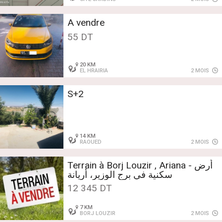
A vendre
55 DT
20 KM
EL HRAIRIA
2 MOIS
S+2
14 KM
RAOUED
2 MOIS
Terrain à Borj Louzir , Ariana - أرض
سكنية في برج الوزير، أريانة
12 345 DT
7 KM
BORJ LOUZIR
2 MOIS