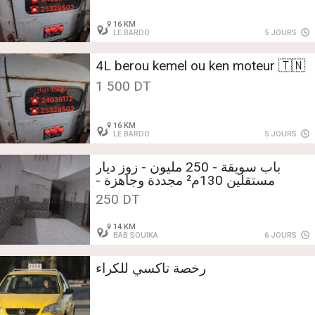
16 KM
LE BARDO
5 JOURS
4L berou kemel ou ken moteur 🇹🇳
1 500 DT
16 KM
LE BARDO
5 JOURS
باب سويقة - 250 مليون - زوز ديار
مستقلين 130م² مجددة وجاهزة -
فرصة
250 DT
14 KM
BAB SOUIKA
6 JOURS
رخصة تاكسي للكراء