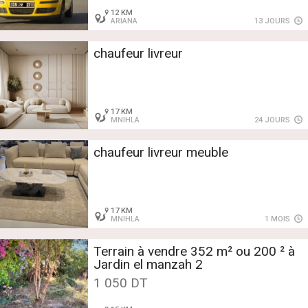
12 KM
ARIANA
13 JOURS
chaufeur livreur
17 KM
MNIHLA
24 JOURS
chaufeur livreur meuble
17 KM
MNIHLA
1 MOIS
Terrain à vendre 352 m² ou 200 ² à
Jardin el manzah 2
1 050 DT