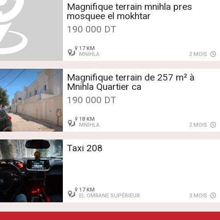
Magnifique terrain mnihla pres
mosquee el mokhtar
190 000 DT
17 KM
MNIHLA
2 MOIS
Magnifique terrain de 257 m² à
Mnihla Quartier ca
190 000 DT
18 KM
MNIHLA
2 MOIS
Taxi 208
17 KM
EL OMRANE SUPÉRIEUR
3 MOIS