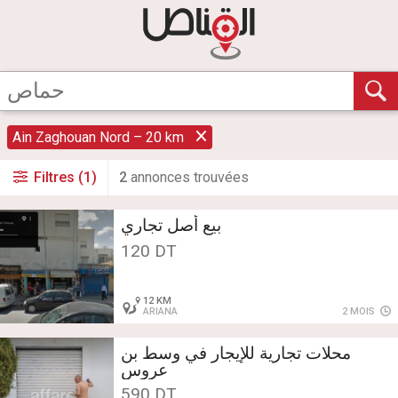
Ain Zaghouan Nord – 20 km
Filtres (1)
2
annonce
s
trouvée
s
بيع أصل تجاري
120 DT
12 KM
ARIANA
2 MOIS
محلات تجارية للإيجار في وسط بن
عروس
590 DT