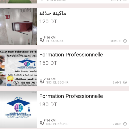
ماكينة حلاقة
120 DT
16 KM
EL KABARIA
10 MOIS
Formation Professionnelle
150 DT
14 KM
SIDI EL BÉCHIR
2 ANS
Formation Professionnelle
180 DT
14 KM
SIDI EL BÉCHIR
2 ANS