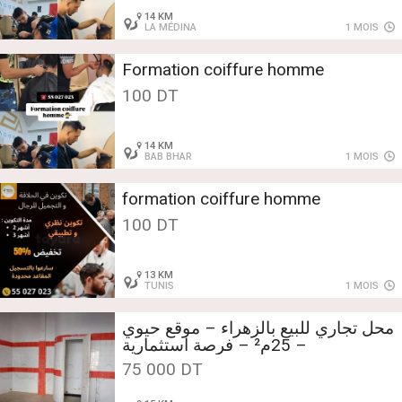
14 KM
LA MÉDINA
1 MOIS
Formation coiffure homme
100 DT
14 KM
BAB BHAR
1 MOIS
formation coiffure homme
100 DT
13 KM
TUNIS
1 MOIS
محل تجاري للبيع بالزهراء – موقع حيوي
– 25م² – فرصة استثمارية
75 000 DT