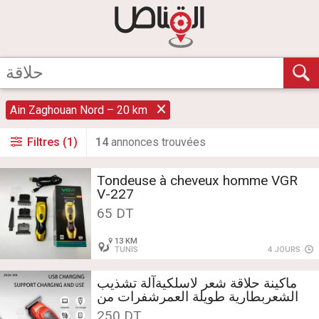
Ain Zaghouan Nord – 20 km
Filtres (1)
14
annonce
s
trouvée
s
Tondeuse à cheveux homme VGR
V-227
65 DT
13 KM
TUNIS
4 JOURS
ماكينة حلاقة شعر لاسلكيةآلة تشذيب
الشعربطارية طويلة العمرشفرات من
الستانلس ستيل
250 DT