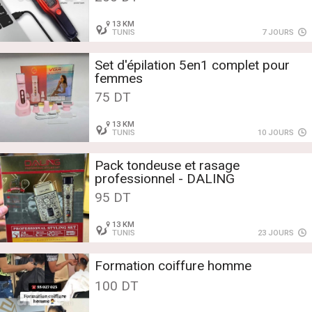
13 KM
TUNIS
7 JOURS
Set d'épilation 5en1 complet pour
femmes
75 DT
13 KM
TUNIS
10 JOURS
Pack tondeuse et rasage
professionnel - DALING
95 DT
13 KM
TUNIS
23 JOURS
Formation coiffure homme
100 DT