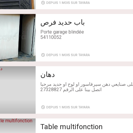
في خدمتك دائماً لتلبية احتياجاتك بكل احترافية!
DEPUIS 1 MOIS SUR TAYARA
Livraison: Non
باب حديد فرص
Porte garage blindée
54110052
Livraison: Non
DEPUIS 1 MOIS SUR TAYARA
دهان
اتصل بينا على الرقم 27328827
DEPUIS 1 MOIS SUR TAYARA
Table multifonction