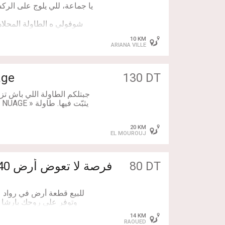
يا جماعة، للي يلوج على الركش
10 KM
ماتشدش بلاصة ودور معاك 
ARIANA VILLE
وماتريالك، وزيد معاهم بلاصة
age
130 DT
جبتلكم الطاولة اللي باش ت
20 KM
EL MOUROUJ
organique)، 
الكوم
80 DT
يعطي دفا وروشيرش للبي
للبيع قطعة أرض في رواد 
(
سواء صالونك مودرن عالاخ
14 KM
قريب من جميع المرافق جميع
(تلوحها فوق زربية مزيانة
RAOUED