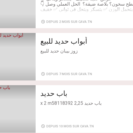
📞 للتواصل: 96155135 (واتساب)
يتحمل الوزن ✅ يتسكر ويتحل في ثواني ✅ خفيف
برد في الصيف وما يسخنش كيما الفرش العادي✅
DEPUIS 2 MOIS SUR CAVA.TN
أبواب حديد للبيع
فرش حديد يتسكر ويتحل 💥متين + خفيف + يبرد في الصيفالسوم 140د
زوز بيبان حديد للبيع
Etat: Neuf
DEPUIS 7 MOIS SUR CAVA.TN
باب حديد
باب حديد 2,25 x 2 m58118392
DEPUIS 10 MOIS SUR CAVA.TN