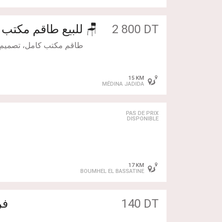
📥 الكمية محدودة! ما تضيعو
2 800 DT
🪑 للبيع طاقم مكتب إدارة كامل (في حالة ممتازة) 🪑
طاقم مكتب كامل، تصميم ع
15 KM
MÉDINA JADIDA
PAS DE PRIX
DISPONIBLE
17 KM
BOUMHEL EL BASSATINE
140 DT
فر