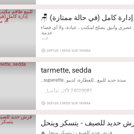
السعر مقبول وقليل للتفاوض29896227و
ش الفرصة باش تجدّدوا ديكور داركم بلمسة شيك
وعصرية. ابعثولنا ميساج على الخاص (InBox) توا باش تقيدوا الطلبية متاعكم
🚚 التوصيل متوفر
صري وأنيق. يصلح لمكتب ، عيادة، ولا أي فضاء
DEPUIS 1 MOIS SUR TAYARA
tarmette, sedda
24029081 لأكثر تفاصيل ...
DEPUIS 2 MOIS SUR TAYARA
ش حديد للصيف - يتسكر ويتحل