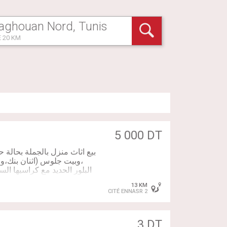
 20 KM
5 000 DT
بيع اثاث منزل بالجملة بحالة 
،وبيت جلوس (اثنان بنك،وط
البلور الحديد مع كراسيها ال
مع طاولتين للدراسة وفرا
13 KM
CITÉ ENNASR 2
3 DT