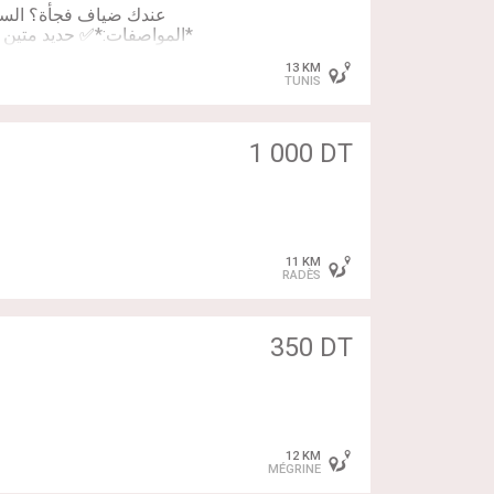
*المواصفات:*✅ حديد متين 
وساهل التخزين ورا الباب✅ ي
13 KM
TUNIS
1 000 DT
11 KM
RADÈS
350 DT
12 KM
MÉGRINE