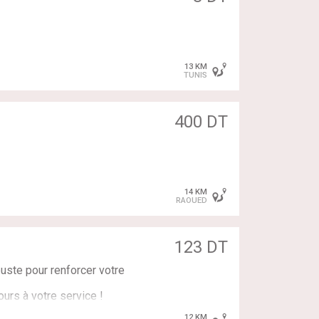
13 KM
TUNIS
400 DT
14 KM
المعدنية و جمع البلاس
RAOUED
سلس في الربوانات و متوازن و 
123 DT
uste pour renforcer votre
ours à votre service !
هل تبحث عن نوافذ
12 KM