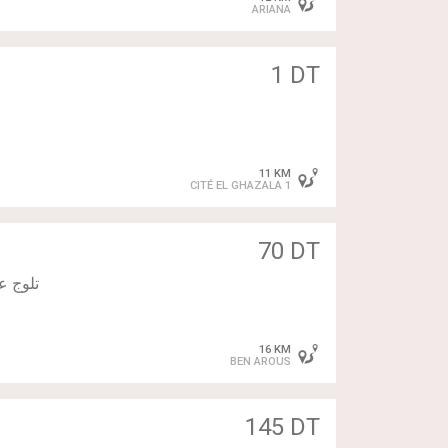
فريقنا المتخصص 
ARIANA
1 DT
11 KM
CITÉ EL GHAZALA 1
70 DT
16 KM
BEN AROUS
145 DT