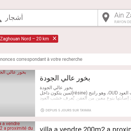
RAYON DE
 Zaghouan Nord – 20 km
nonce
s
correspondant à votre recherche
بخور عالي الجودة
هذا المنتج مصنوع من خشب العود OUD، وهو راتنج (résine)ثمين يتكون داخل
أشجار الأكويلاريا Aquilaria ابتها بنوع معين من العفن. يُعرف خشب العود
نات في العالم لصناعة العطور والبخور. يُحرق هذا
 عطرية فواحة خلال الاحتفالات أو لتعطير الغرف
DEPUIS 5 JOURS SUR TAYARA
مستخلص من هذا الخشب مرغوبًا للغاية في صناعة
من نفحات خشبية وعنبرية معقدة. تُظهر هذه القطع
villa a vendre 200m2 a proxi