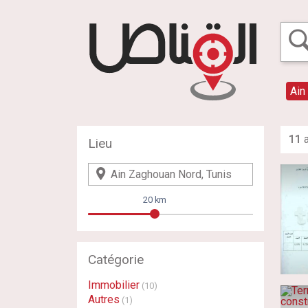
Ain
11
a
Lieu
20 km
Catégorie
Immobilier
(10)
Autres
(1)