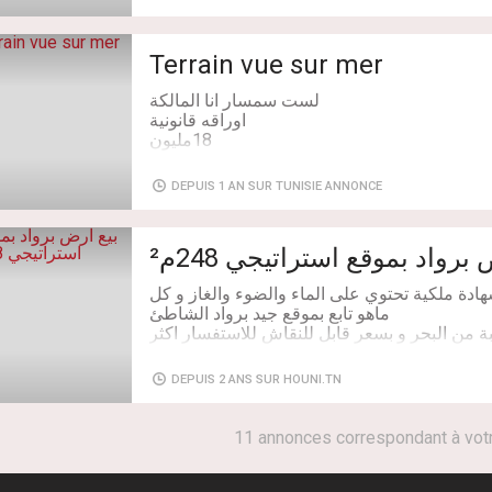
• صالون
• 3 غرف نوم
Terrain vue sur mer
• كوجينة
• حمام
• جاهز للسكن
🔨 الطابق الثاني والثالث (تبناو في 2024):
Caractéristiques: 300 m²
• نصف كامل (Semi fini)
DEPUIS 1 AN SUR TUNISIE ANNONCE
Adresse: ارض 200م
• تركيب الغاز كامل
• تركيب الماء كامل في الطابق الثاني
• تنجم تكملهم حسب ذوقك أو تعملهم شقق للاستثمار.
برواد بموقع استراتيجي 248م²
المميزات:
ة ملكية تحتوي على الماء والضوء والغاز و كل
✔ قريب للبحر (5 دقايق مشي) 🌊
✔ موقع ممتاز في رادس
✔ مناسب للسكن أو للاستثمار.
DEPUIS 2 ANS SUR HOUNI.TN
Superficie: 248 m²
📩 للمزيد من المعلومات أو لتحديد موعد للمعاينة، تواصل على الخاص أو عبر
الهاتف55923348.
11 annonces correspondant à vot
Type de transaction: À Vendre
Superficie: 150 m²