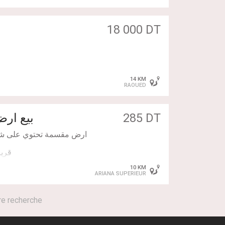
18 000 DT
14 KM
RAOUED
بيع ارض 
285 DT
ارض مقسمة تحتوي على شهاد
10 KM
ARIANA SUPERIEUR
re recherche