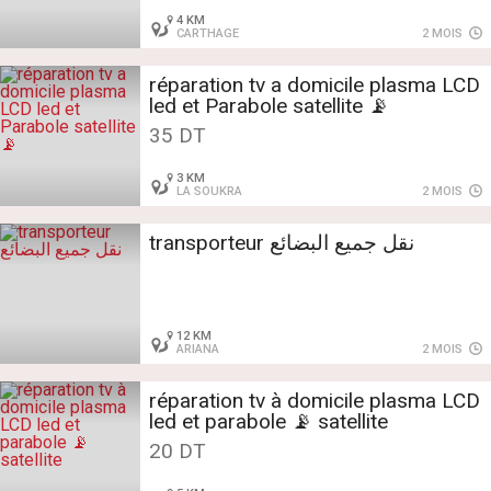
4 KM
CARTHAGE
2 MOIS
réparation tv a domicile plasma LCD
led et Parabole satellite 📡
35 DT
3 KM
LA SOUKRA
2 MOIS
transporteur نقل جميع البضائع
12 KM
ARIANA
2 MOIS
réparation tv à domicile plasma LCD
led et parabole 📡 satellite
20 DT