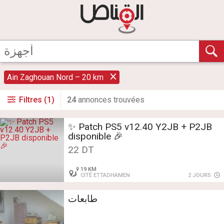
Ain Zaghouan Nord – 20 km
Filtres (1)
24
annonce
s
trouvée
s
✨️️ Patch PS5 v12.40 Y2JB + P2JB
disponible 🎉
22 DT
19 KM
CITÉ ETTADHAMEN
2 JOURS
طابعات