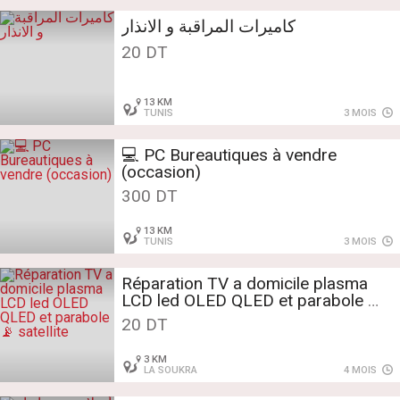
كاميرات المراقبة و الانذار
20 DT
13 KM
TUNIS
3 MOIS
💻 PC Bureautiques à vendre
(occasion)
300 DT
13 KM
TUNIS
3 MOIS
Réparation TV a domicile plasma
LCD led OLED QLED et parabole 📡
satellite
20 DT
3 KM
LA SOUKRA
4 MOIS