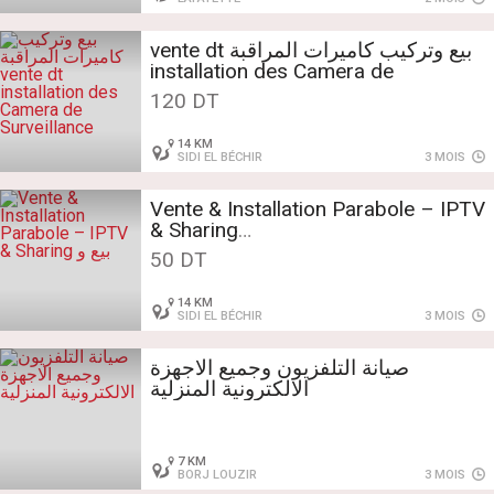
بيع وتركيب كاميرات المراقبة vente dt
installation des Camera de
Surveillance
120 DT
14 KM
SIDI EL BÉCHIR
3 MOIS
Vente & Installation Parabole – IPTV
& Sharing
بيع و
50 DT
14 KM
SIDI EL BÉCHIR
3 MOIS
صيانة التلفزيون وجميع الاجهزة
الالكترونية المنزلية
7 KM
BORJ LOUZIR
3 MOIS