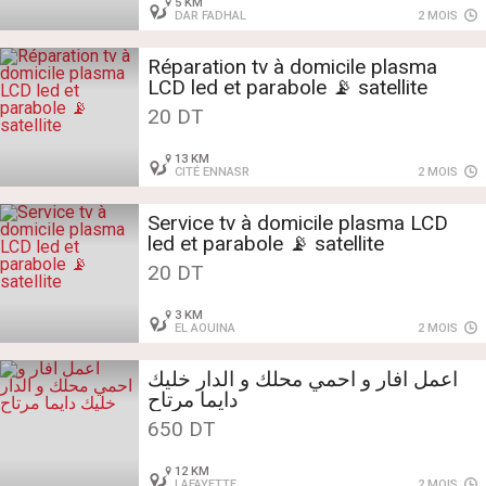
5 KM
DAR FADHAL
2 MOIS
Réparation tv à domicile plasma
LCD led et parabole 📡 satellite
20 DT
13 KM
CITÉ ENNASR
2 MOIS
Service tv à domicile plasma LCD
led et parabole 📡 satellite
20 DT
3 KM
EL AOUINA
2 MOIS
اعمل افار و احمي محلك و الدار خليك
دايما مرتاح
650 DT
12 KM
LAFAYETTE
2 MOIS