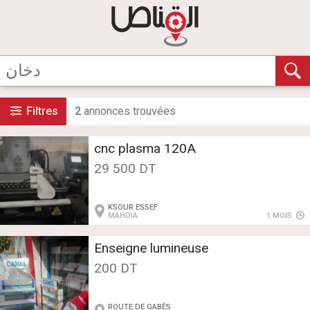
Filtres
2
annonce
s
trouvée
s
cnc plasma 120A
29 500 DT
KSOUR ESSEF
MAHDIA
1 MOIS
Enseigne lumineuse
200 DT
ROUTE DE GABÈS