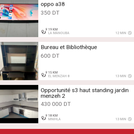
oppo a38
350 DT
19 KM
LA MANOUBA
12 MIN
Bureau et Bibliothèque
600 DT
15 KM
EL MENZAH 8
13 MIN
Opportunité s3 haut standing jardin
menzeh 2
430 000 DT
18 KM
MNIHLA
13 MIN