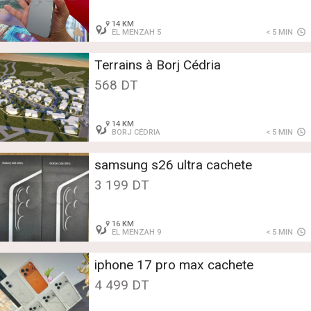
14 KM
EL MENZAH 5
< 5 MIN
Terrains à Borj Cédria
568 DT
14 KM
BORJ CÉDRIA
< 5 MIN
samsung s26 ultra cachete
3 199 DT
16 KM
EL MENZAH 9
< 5 MIN
iphone 17 pro max cachete
4 499 DT