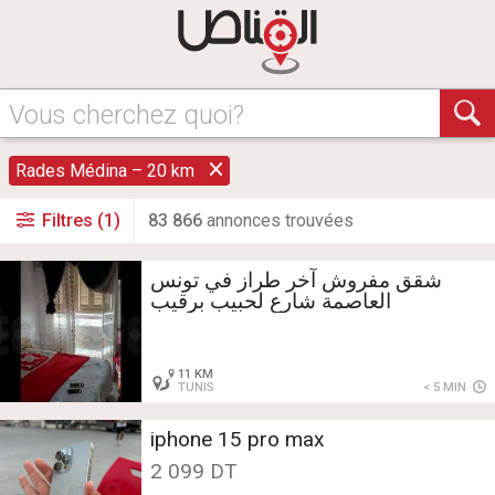
Vous cherchez quoi?
Rades Médina – 20 km
Filtres (1)
83 866
annonce
s
trouvée
s
شقق مفروش آخر طراز في تونس
العاصمة شارع لحبيب برقيب
11 KM
TUNIS
< 5 MIN
iphone 15 pro max
2 099 DT