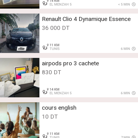
14 KM
EL MENZAH 5
< 5 MIN
Renault Clio 4 Dynamique Essence
36 000 DT
11 KM
TUNIS
6 MIN
airpods pro 3 cachete
830 DT
14 KM
EL MENZAH 5
6 MIN
cours english
10 DT
11 KM
TUNIS
7 MIN