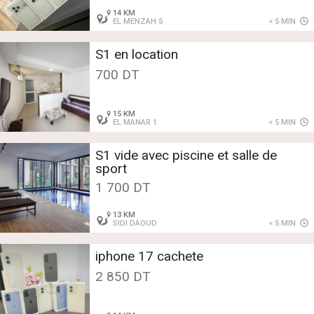
14 KM
EL MENZAH 5
< 5 MIN
S1 en location
700 DT
15 KM
EL MANAR 1
< 5 MIN
S1 vide avec piscine et salle de
sport
1 700 DT
13 KM
SIDI DAOUD
< 5 MIN
iphone 17 cachete
2 850 DT