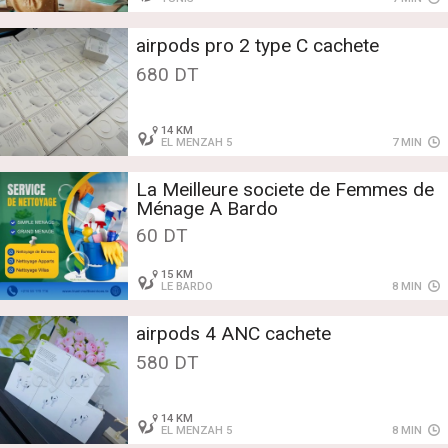
airpods pro 2 type C cachete
680 DT
14 KM
EL MENZAH 5
7 MIN
La Meilleure societe de Femmes de
Ménage A Bardo
60 DT
15 KM
LE BARDO
8 MIN
airpods 4 ANC cachete
580 DT
14 KM
EL MENZAH 5
8 MIN