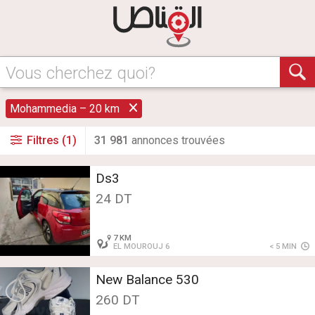
Vous cherchez quoi?
Mohammedia – 20 km
Filtres (1)
31 981
annonce
s
trouvée
s
Ds3
24 DT
7 KM
EL MOUROUJ 6
< 5 MIN
New Balance 530
260 DT