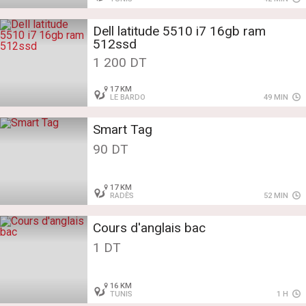
Dell latitude 5510 i7 16gb ram
512ssd
1 200 DT
17 KM
LE BARDO
49 MIN
Smart Tag
90 DT
17 KM
RADÈS
52 MIN
Cours d'anglais bac
1 DT
16 KM
TUNIS
1 H