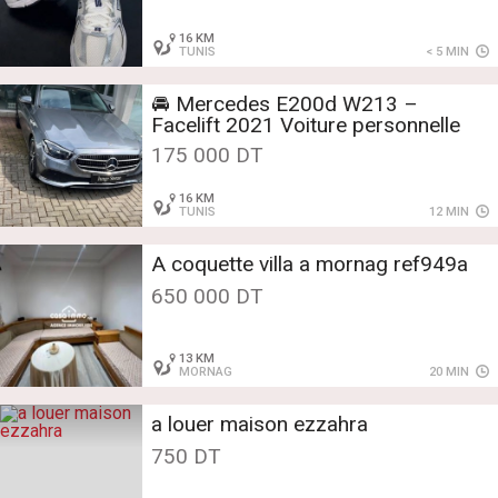
16 KM
TUNIS
< 5 MIN
🚘 Mercedes E200d W213 –
Facelift 2021 Voiture personnelle
175 000 DT
16 KM
TUNIS
12 MIN
A coquette villa a mornag ref949a
650 000 DT
13 KM
MORNAG
20 MIN
a louer maison ezzahra
750 DT