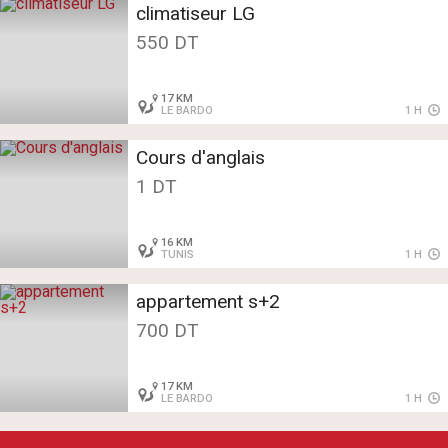
climatiseur LG
550 DT
17 KM
LE BARDO
1 H
Cours d'anglais
1 DT
16 KM
TUNIS
1 H
appartement s+2
700 DT
17 KM
LE BARDO
1 H