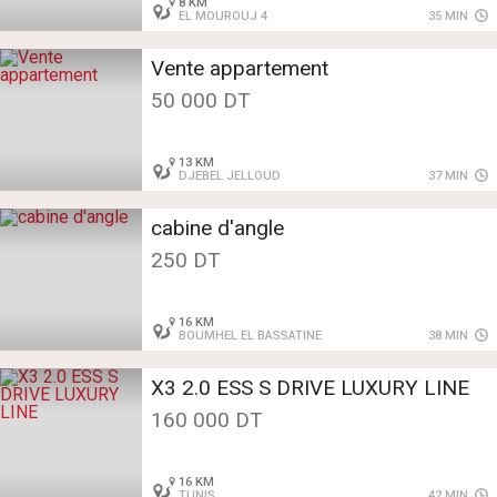
8 KM
الفاضي يصلي على النبي
EL MOUROUJ 4
35 MIN
Vente appartement
50 000 DT
13 KM
DJEBEL JELLOUD
37 MIN
cabine d'angle
250 DT
16 KM
BOUMHEL EL BASSATINE
38 MIN
X3 2.0 ESS S DRIVE LUXURY LINE
160 000 DT
16 KM
TUNIS
42 MIN