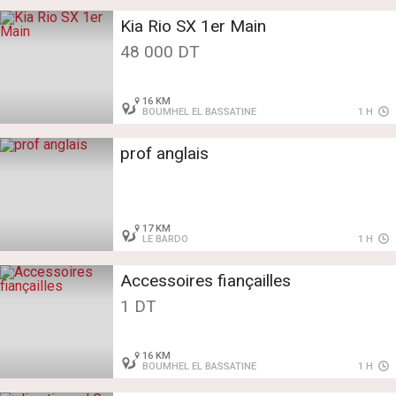
Kia Rio SX 1er Main
48 000 DT
16 KM
BOUMHEL EL BASSATINE
1 H
prof anglais
17 KM
LE BARDO
1 H
Accessoires fiançailles
1 DT
16 KM
BOUMHEL EL BASSATINE
1 H