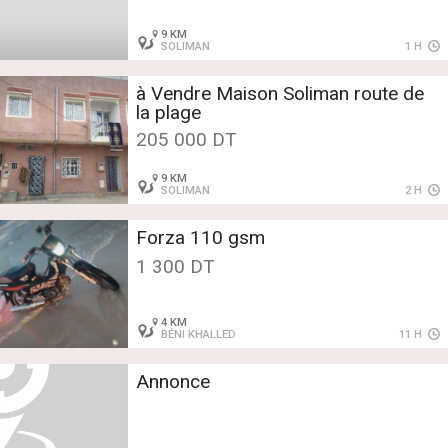
9 KM
SOLIMAN
1 H
à Vendre Maison Soliman route de
la plage
205 000 DT
9 KM
SOLIMAN
2 H
Forza 110 gsm
1 300 DT
4 KM
BÉNI KHALLED
11 H
Annonce