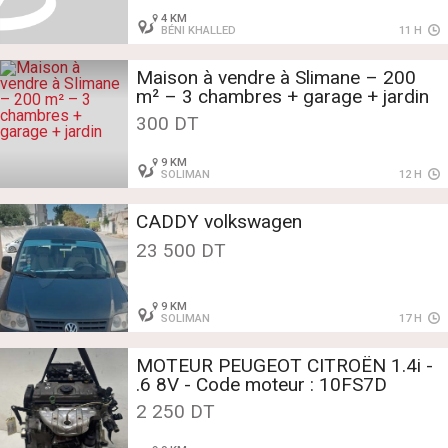
4 KM
BÉNI KHALLED
11 H
Maison à vendre à Slimane – 200
m² – 3 chambres + garage + jardin
300 DT
9 KM
SOLIMAN
12 H
CADDY volkswagen
23 500 DT
9 KM
SOLIMAN
17 H
MOTEUR PEUGEOT CITROËN 1.4i -
.6 8V - Code moteur : 10FS7D
2 250 DT