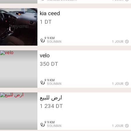
kia ceed
1 DT
9 KM
SOLIMAN
1 JOUR
velo
350 DT
9 KM
SOLIMAN
1 JOUR
ارض للبيع
1 234 DT
9 KM
SOLIMAN
1 JOUR