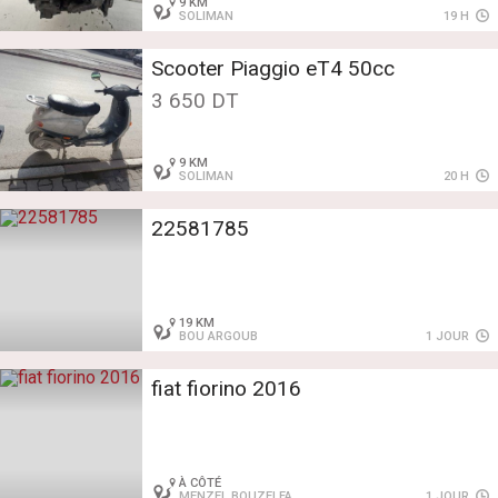
9 KM
SOLIMAN
19 H
3 650 DT
9 KM
SOLIMAN
20 H
22581785
19 KM
BOU ARGOUB
1 JOUR
fiat fiorino 2016
À CÔTÉ
MENZEL BOUZELFA
1 JOUR