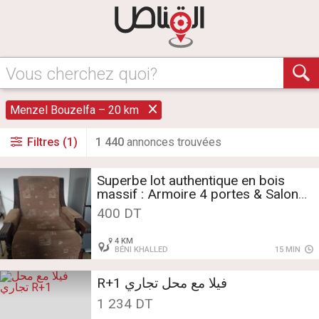
Vous cherchez quoi?
Menzel Bouzelfa – 20 km
Filtres (1)
1 440
annonce
s
trouvée
s
Superbe lot authentique en bois
massif : Armoire 4 portes & Salon
complet
400 DT
4 KM
BÉNI KHALLED
15 MIN
فيلا مع محل تجاري R+1
1 234 DT