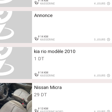
14 KM
KASSERINE
4 JOURS
Annonce
14 KM
KASSERINE
5 JOURS
kia rio modèle 2010
1 DT
14 KM
KASSERINE
6 JOURS
Nissan Micra
29 DT
13 KM
KASSERINE NORD
6 JOURS