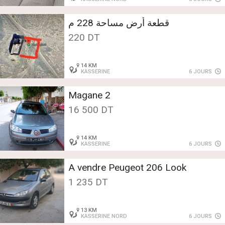
قطعة أرض مساحة 228 م
220 DT
14 KM
KASSERINE
6 JOURS
Magane 2
16 500 DT
14 KM
KASSERINE
6 JOURS
A vendre Peugeot 206 Look
1 235 DT
13 KM
KASSERINE NORD
6 JOURS