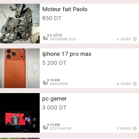
Moteur fait Paolo
850 DT
À CÔTÉ
KASSERINE SUD
6 JOURS
Iphone 17 pro max
5 200 DT
14 KM
KASSERINE
8 JOURS
pc gamer
3 000 DT
13 KM
EZZOUHOUR
9 JOURS