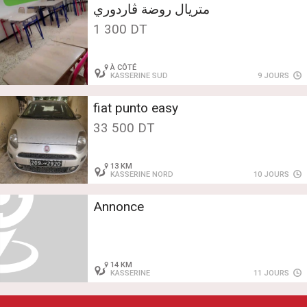
متريال روضة ڨاردوري
1 300 DT
À CÔTÉ
KASSERINE SUD
9 JOURS
fiat punto easy
33 500 DT
13 KM
KASSERINE NORD
10 JOURS
Annonce
14 KM
KASSERINE
11 JOURS