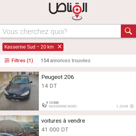
Vous cherchez quoi?
Kasserine Sud – 20 km
Filtres (1)
154
annonce
s
trouvée
s
Peugeot 206
14 DT
13 KM
KASSERINE NORD
1 JOUR
voitures à vendre
41 000 DT